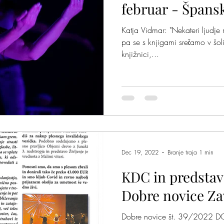
februar - Špansk
Katja Vidmar: "Nekateri ljudje 
pa se s knjigami srečamo v šol
knjižnici,...
Dec 19, 2022
Branje traja 1 min
KDC in predstava
Dobre novice Z
Dobre novice št. 39/2022 D