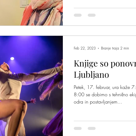
Feb 22, 2023
Branje traja 2 min
Knjige so ponov
Ljubljano
Petek, 17. februar, ura kaž
8:00 se dobimo s tehnično eki
odra in postavljanjem...