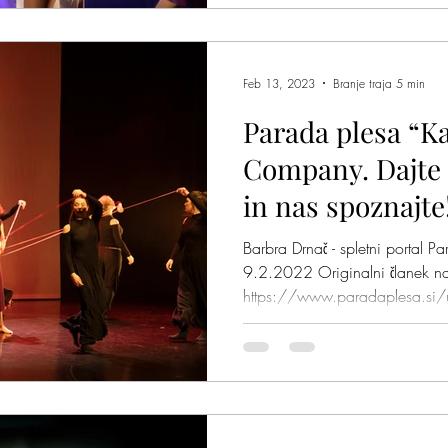
Feb 13, 2023
Branje traja 5 min
Parada plesa “K
Company. Dajte 
in nas spoznajte
Barbra Drnač - spletni portal P
9.2.2022 Originalni članek n
https://www.paradaplesa.si/u