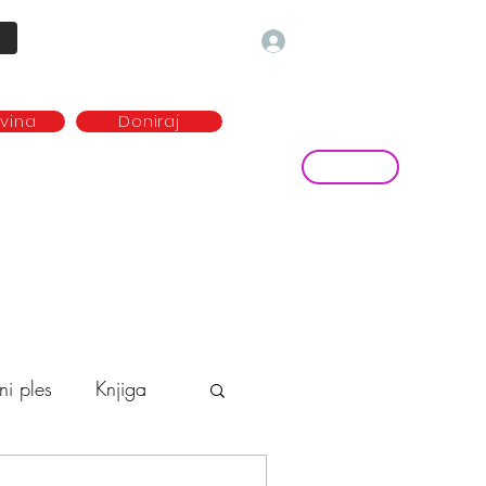
Prijava
ovina
Doniraj
Kontakt
ave
Najem plesne dvorane
more...
ni ples
Knjiga
o