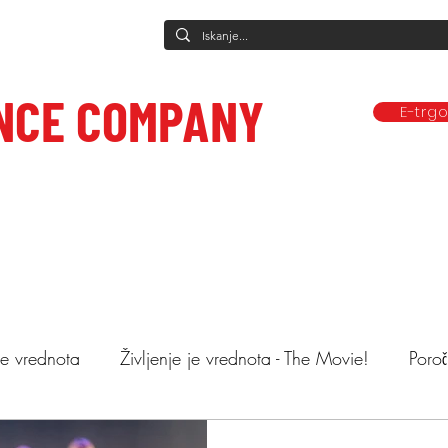
NCE COMPANY
E-trg
Predstave
Plesne vadbe
Ponudba
Company
Mediji in obj
ce to care.
 je vrednota
Življenje je vrednota - The Movie!
Poroč
astopi
Animacija otrok
Mnenja
Objemi drev