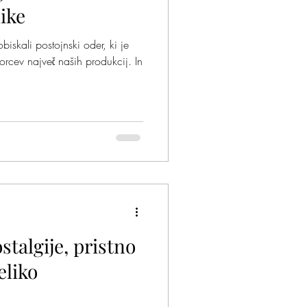
like
iskali postojnski oder, ki je
rcev največ naših produkcij. In
stalgije, pristno
eliko