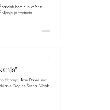
anskih borcih in večer z
Življenje je vrednota
kanja"
na Hribarja, Trzin Danes smo
 slikarke Dragice Šetina. Včasih