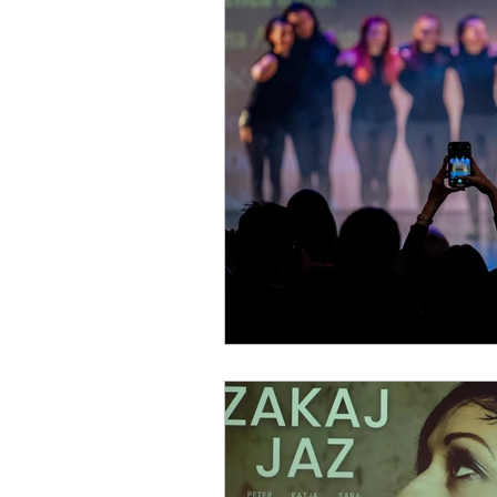
Plesalke in plesalci
Pomis