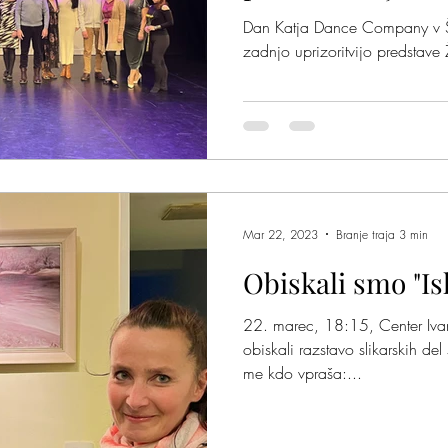
Dan Katja Dance Company v Šp
zadnjo uprizoritvijo predstave 
Mar 22, 2023
Branje traja 3 min
Obiskali smo "Is
22. marec, 18:15, Center Iva
obiskali razstavo slikarskih del
me kdo vpraša:...