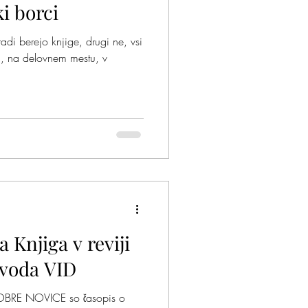
i borci
radi berejo knjige, drugi ne, vsi
i, na delovnem mestu, v
 Knjiga v reviji
avoda VID
OBRE NOVICE so časopis o