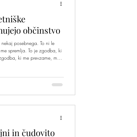
etniške
nček?
Odloči se
hujejo občinstvo
m nekaj posebnega. To ni le
i me spremlja. To je zgodba, ki
, zgodba, ki me prevzame, me
metniške predstave niso zgolj
 most med srcem plesalca in
t me vedno znova navdihuje,
a čutim globlje.
jni in čudovito