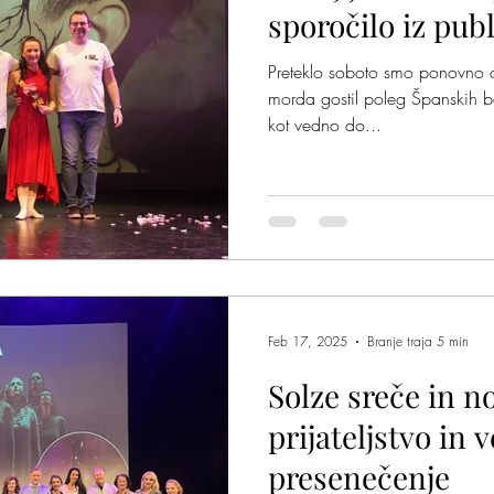
sporočilo iz pub
Preteklo soboto smo ponovno ob
morda gostil poleg Španskih bo
kot vedno do...
Feb 17, 2025
Branje traja 5 min
Solze sreče in no
prijateljstvo in v
presenečenje