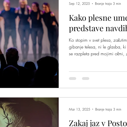
Sep 12, 2025
Branje traja 3 min
Kako plesne um
lite na nas
Zakaj jaz
Mišja šola
Kje je pingvi
predstave navdi
Ko stopim v svet plesa, začuti
gibanje telesa, ni le glasba, k
se razpleta pred mojimi očmi
gane in me spremeni. Plesne u
zabava ali estetski užitek. So
dušo gledalca. In prav ta mos
me spodbuja, da sanjam več, d
Mar 13, 2025
Branje traja 3 min
Zakaj jaz v Posto