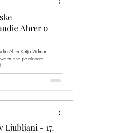
jske
audie Ahrer o
dia Ahrer Katja Vidmar
y warm and passionate.
...
jubljani - 17.