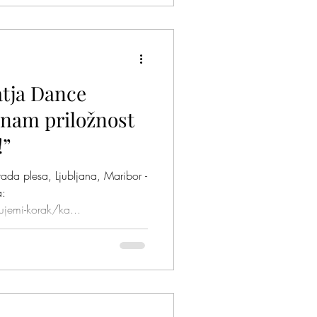
atja Dance
nam priložnost
!”
arada plesa, Ljubljana, Maribor -
a:
jemi-korak/ka...