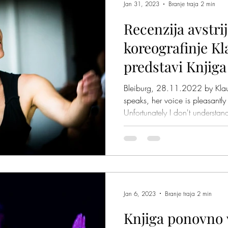
Jan 31, 2023
Branje traja 2 min
Recenzija avstri
koreografinje Kl
predstavi Knjiga
Bleiburg, 28.11.2022 by Klau
speaks, her voice is pleasantl
Unfortunately I don't understand
Jan 6, 2023
Branje traja 2 min
Knjiga ponovno v L