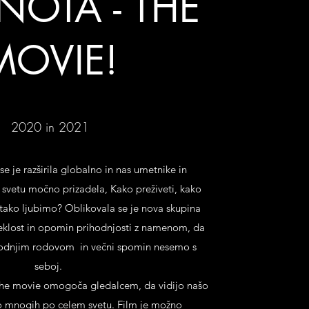
NOTA - THE
MOVIE!
2020 in 2021
 je razširila globalno in nas umetnike in
svetu močno prizadela, Kako preživeti, kako
 tako ljubimo? Oblikovala se je nova skupina
teklost in opomin prihodnjosti z namenom, da
hodnjim rodovom in večni spomin nesemo s
seboj.
 The movie omogoča gledalcem, da vidijo našo
 mnogih po celem svetu. Film je možno