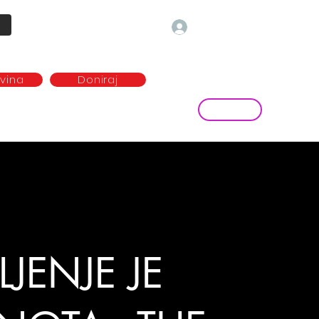
Prijava
ovina
Doniraj
Kontakt
ave
Najem plesne dvorane
more...
LJENJE JE