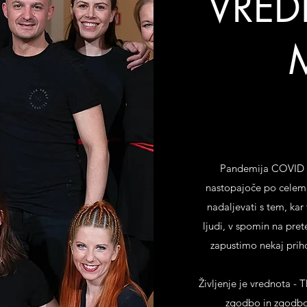
VRED
Pandemija COVID se
nastopajoče po celem 
nadaljevati s tem, kar
ljudi, v spomin na pre
zapustimo nekaj pri
Življenje je vrednota -
zgodbo in zgodbo