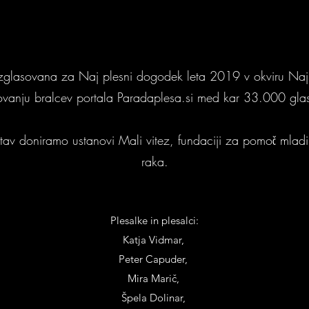
 izglasovana za Naj plesni dogodek leta 2019 v okviru Na
ovanju bralcev portala Paradaplesa.si med kar 33.000 gla
stav doniramo ustanovi Mali vitez, fundaciji za pomoč mlad
raka.
Plesalke in plesalci:
Katja Vidmar,
Peter Capuder,
Mira Marič,
Špela Dolinar,