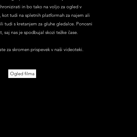
nhronizirati in bo tako na voljo za ogled v
, kot tudi na spletnih platformah za najem ali
i tudi s kretanjem za gluhe gledalce. Ponosni
, saj nas je spodbujal skozi težke čase.
ate za skromen prispevek v naši videoteki.
Ogled filma