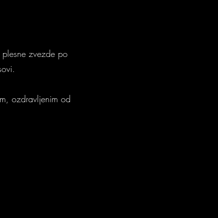
j plesne zvezde po
sovi.
im, ozdravljenim od