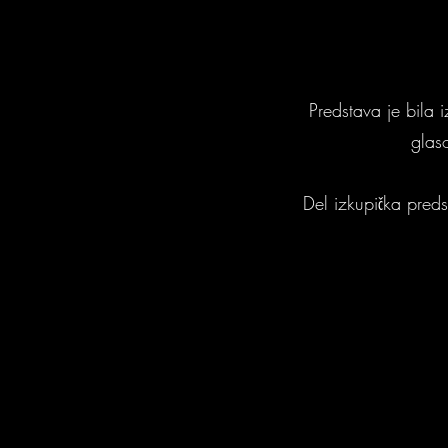
Predstava je bila
glas
Del izkupička pred