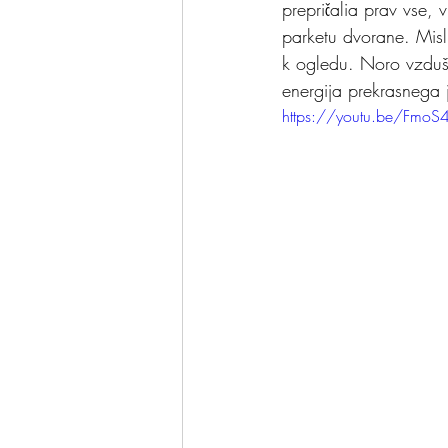
prepričalia prav vse, v
parketu dvorane. Misl
k ogledu. Noro vzdušj
energija prekrasnega j
https://youtu.be/FmoS4