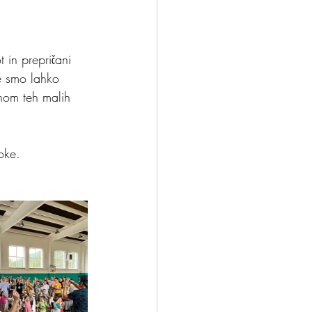
 in prepričani 
e smo lahko 
hom teh malih 
oke.