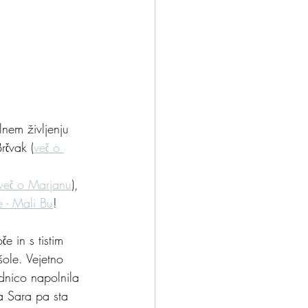
lnem življenju 
rčvak (
več o 
več o Marjanu
), 
 - Mali Bu
!
e in s tistim 
šole. Vejetno 
adnico napolnila 
va Sara pa sta 