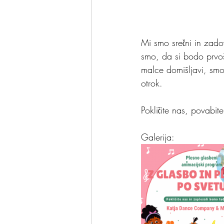
Mi smo srečni in zadov
smo, da si bodo prvoš
malce domišljavi, sm
otrok. 
Pokličite nas, povabi
Galerija: