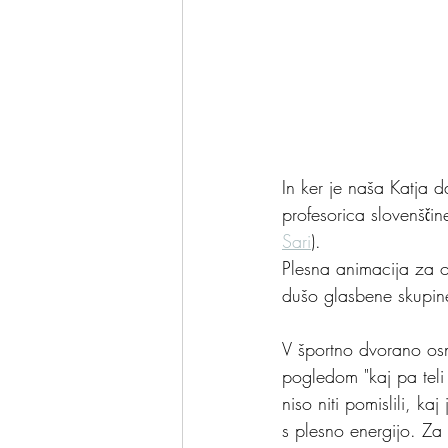
In ker je naša Katja d
profesorica slovenšči
Sari
).
Plesna animacija za 
dušo glasbene skupine
V športno dvorano osno
pogledom "kaj pa teli 
niso niti pomislili, ka
s plesno energijo. Za 