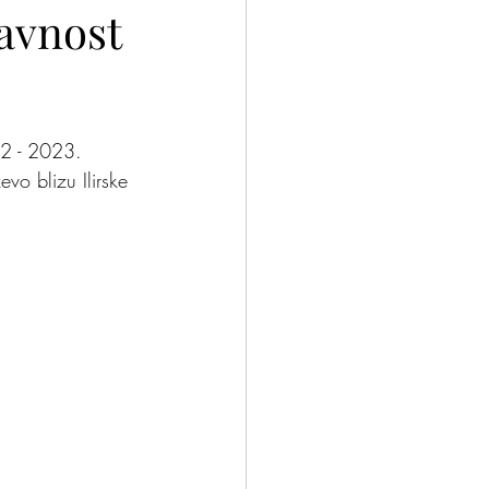
avnost
nček?
Odloči se
22 - 2023. 
vo blizu Ilirske 