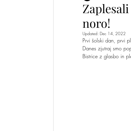
Zaplesal
noro!
Plesalke in plesalci
Pomis
Updated:
Dec 14, 2022
Prvi šolski dan, prvi 
Danes zjutraj smo pope
Bistrice z glasbo in p