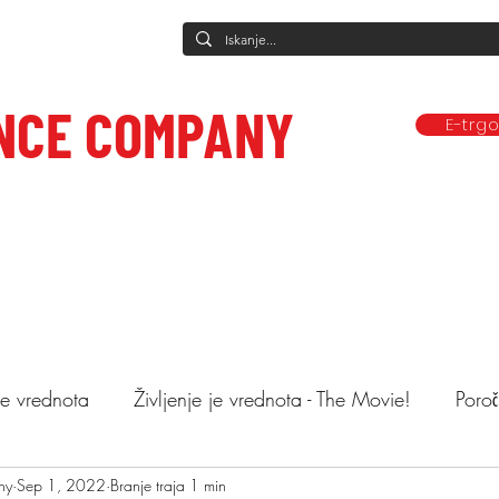
NCE COMPANY
E-trg
Predstave
Plesne vadbe
Ponudba
Company
Mediji in obj
ce to care.
 je vrednota
Življenje je vrednota - The Movie!
Poroč
ny
astopi
Sep 1, 2022
Animacija otrok
Branje traja 1 min
Mnenja
Objemi drev