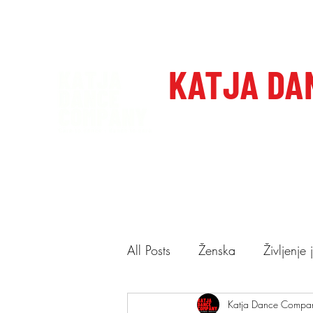
katjadanceco@gmail.com
+386 41 649 599
KATJA DA
Domov
Care to dance, dan
All Posts
Ženska
Življenje
Ponudba
Katja Dance Compa
Predstave
N