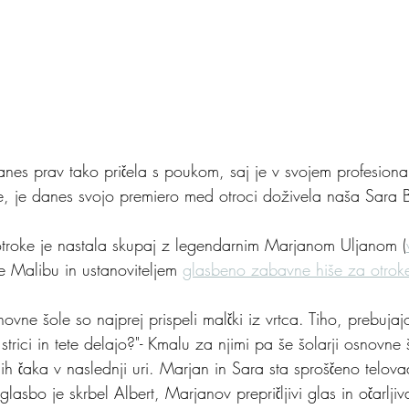
anes prav tako pričela s poukom, saj je v svojem profesiona
ne, je danes svojo premiero med otroci doživela naša Sara B
otroke je nastala skupaj z legendarnim Marjanom Uljanom (
 Malibu in ustanoviteljem 
glasbeno zabavne hiše za otroke
vne šole so najprej prispeli malčki iz vrtca. Tiho, prebujajoč
strici in tete delajo?"- Kmalu za njimi pa še šolarji osnovne 
j jih čaka v naslednji uri. Marjan in Sara sta sproščeno telov
glasbo je skrbel Albert, Marjanov prepričljivi glas in očarlji