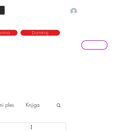
Prijava
ovina
Doniraj
Kontakt
ave
Najem plesne dvorane
more...
ni ples
Knjiga
o