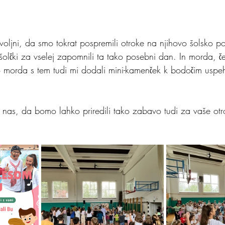
oljni, da smo tokrat pospremili otroke na njihovo šolsko pot
olčki za vselej zapomnili ta tako posebni dan. In morda, č
o morda s tem tudi mi dodali mini-kamenček k bodočim uspe
te nas, da bomo lahko priredili tako zabavo tudi za vaše otr