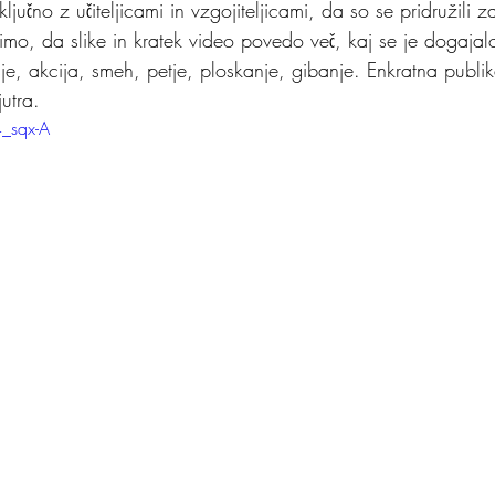
ključno z učiteljicami in vzgojiteljicami, da so se pridružili 
imo, da slike in kratek video povedo več, kaj se je dogajalo
e, akcija, smeh, petje, ploskanje, gibanje. Enkratna publik
utra.
_sqx-A