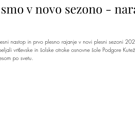
i smo v novo sezono - nar
lite na nas
Zakaj jaz
Mišja šola
Kje je pingvi
plesni nastop in prvo plesno rajanje v novi plesni sezoni 20
ljali vrtčevske in šolske otroke osnovne šole Podgore Kuteže
lesom po svetu.