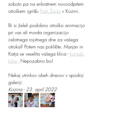
soboto pa na enkratnem novoodprtem 
otroškem igrišču 
Park Žaga
 v Kozini.
Bi si želeli podobno otroško animacijo 
pri vas ali morda organizacijo 
celotnega rojstnega dne za vašega 
otroka? Potem nas pokličite. Marjan in 
Katja se veselita vašega klica - 
kontakt 
tukaj.
 Nepozabno bo!
Nekaj utrinkov obeh dnevov v spodnji 
galeriji:
Kozina - 23. april 2022