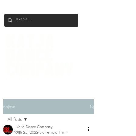
+386 41 649 599
katjadanceco@gmail.com
objava
All Posts
Katja Dance Company
All Posts
Apr 25, 2022
Branje traja 1 min