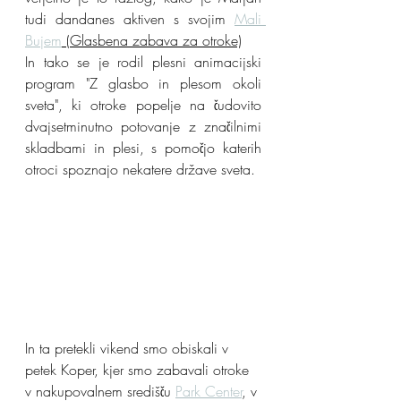
tudi dandanes aktiven s svojim 
Mali 
Bujem
 (Glasbena zabava za otroke)
In tako se je rodil plesni animacijski 
program "Z glasbo in plesom okoli 
sveta", ki otroke popelje na čudovito 
dvajsetminutno potovanje z značilnimi 
skladbami in plesi, s pomočjo katerih 
otroci spoznajo nekatere države sveta.
In ta pretekli vikend smo obiskali v 
petek Koper, kjer smo zabavali otroke 
v nakupovalnem središču 
Park Center
, v 