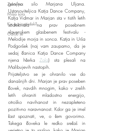
gonilno silo Marjana Uljana. 
Zakaj jaz
Ustanoviteljica Katja Dance Company, 
Mišja šola
Katja Vidmar in Marjan sta v tistih letih 
Kje je pingvinček?
sodelovala na prav posebnem 
slovenskem glasbenem festivalu - 
Odloči se
Melodije morja in sonca. Katja in Urša 
Podgoršek (naj vam zaupamo, da je 
sedaj članica Katja Dance Company 
njena hčerka 
Zala
) sta plesali na 
Malibujevih nastopih.
Prijateljstvo se je ohranilo vse do 
današnjih dni. Marjan je prav poseben 
človek, navdih mnogim, kako v zrelih 
letih ohraniti mladostno energijo, 
otroško navihanost in nezapleteno 
pozitivno naravnanost. Kdor ga je imel 
čast spoznati, ve, o čem govorimo. 
Takega človeka le redko srečaš in 
verjetno je to razlog, kako je Marjan 