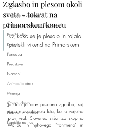
Z glasbo in plesom okoli
Ženska
sveta - tokrat na
Življenje je vrednota
primorskem koncu
Življenje je vrednota - The Movie!
Poročni ples
O, kako se je plesalo in rajalo 
pretekli vikend na Primorskem.
Knjiga
Ponudba
Predstave
Nastopi
Animacija otrok
Mnenja
Objemi drevo
Ja, tole je prav posebna zgodba, saj 
sega v devetdeseta leta, ko je verjetno 
Plesalke in plesalci
prav vsak Slovenec slišal za skupino 
Pomislite na nas
Malibu in njihovega "frontmena" in 