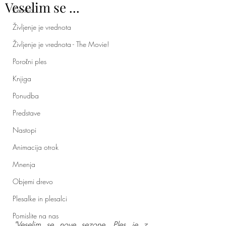
Veselim se ...
Ženska
Življenje je vrednota
Življenje je vrednota - The Movie!
Poročni ples
Knjiga
Ponudba
Predstave
Nastopi
Animacija otrok
Mnenja
Objemi drevo
Plesalke in plesalci
Pomislite na nas
"Veselim se nove sezone. Ples je z 