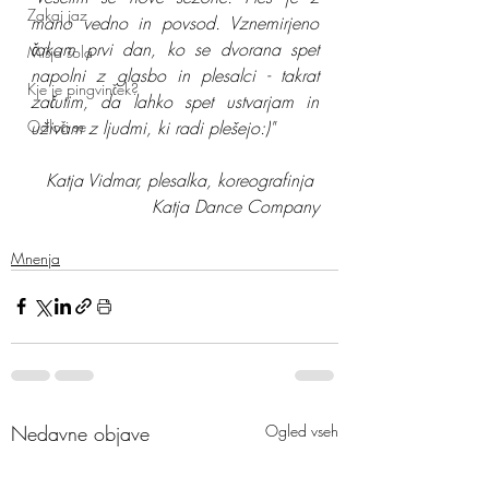
Zakaj jaz
mano vedno in povsod. Vznemirjeno 
čakam prvi dan, ko se dvorana spet 
Mišja šola
napolni z glasbo in plesalci - takrat 
Kje je pingvinček?
začutim, da lahko spet ustvarjam in 
uživam z ljudmi, ki radi plešejo:)"
Odloči se
Katja Vidmar, plesalka, koreografinja 
Katja Dance Company
Mnenja
Nedavne objave
Ogled vseh