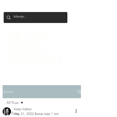
+386 41 649 599
katjadanceco@gmail.com
objava
All Posts
Katja Vidmar
All Posts
Aug 21, 2022
Branje traja 1 min