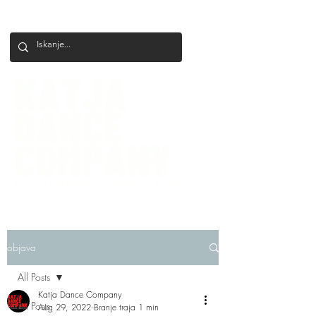
+386 41 649 599
katjadanceco@gmail.com
objava
All Posts
Katja Dance Company
All Posts
Aug 29, 2022
Branje traja 1 min