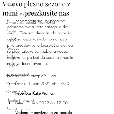
V novo plesno sezono z
Ženska
nami - preizkusite nas
Življenje je vrednota
S 1. septembrom tudi mi ponovno 
Življenje je vrednota - The Movie!
odpiramo svoja vrata našega studia 
Poročni ples
vsem ljubiteljem plesa. In, da bo vaša 
odločitev lažja vas vabimo na našo 
Knjiga
prvo predstavitveno brezplačno uro, da 
Ponudba
se prepričate, če vam izbrana vadba 
Predstave
odgovarja, pa tudi da spoznate nas in 
našo vadbeno dvorano. 
Nastopi
Animacija otrok
Predstavitveni brezplačni klasi:
Mnenja
Četrtek - 1. sep 2022 ob 17:30 - 
Objemi drevo
Repertoar Katje Vidmar
Plesalke in plesalci
Petek - 2. sep 2022 ob 17:00 - 
Pomislite na nas
Vodena improvizacija za odrasle