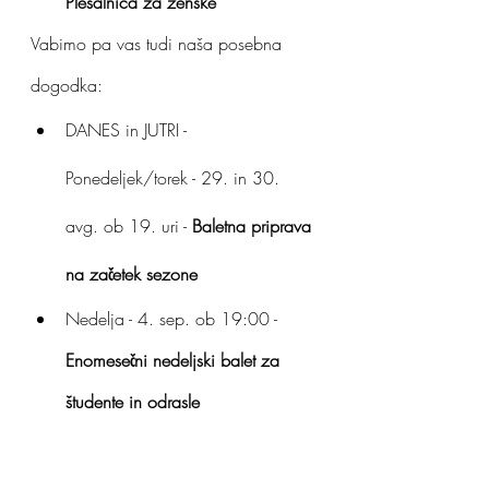
Plesalnica za ženske
Vabimo pa vas tudi naša posebna 
dogodka:
DANES in JUTRI 
- 
Ponedeljek/torek - 29. in 30. 
avg. ob 19. uri 
- 
Baletna priprava 
na začetek sezone
N
edelja - 4. sep. ob 19:00 
- 
Enomesečni nedeljski balet za 
študente in odrasle