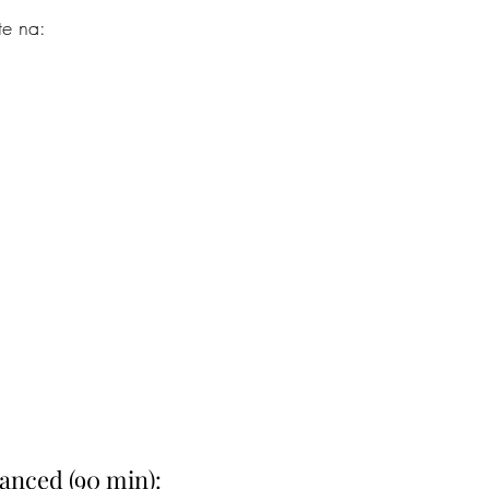
te na:
vanced (90 min):