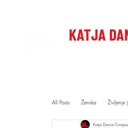
katjadanceco@gmail.com
+386 41 649 599
KATJA DA
Domov
Care to dance, dan
All Posts
Ženska
Življenje
Ponudba
Katja Dance Compa
Predstave
N