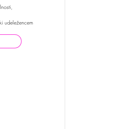
nosti, 
 ki udeležencem 