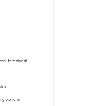
adi formalnosti 
i in 
i gibanja in 