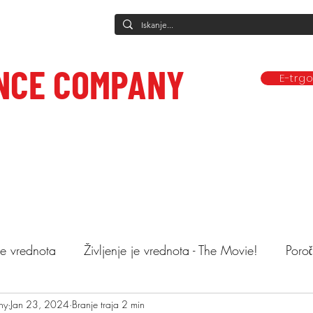
NCE COMPANY
E-trg
Predstave
Plesne vadbe
Ponudba
Company
Mediji in obj
ce to care.
 je vrednota
Življenje je vrednota - The Movie!
Poroč
ny
astopi
Jan 23, 2024
Animacija otrok
Branje traja 2 min
Mnenja
Objemi drev