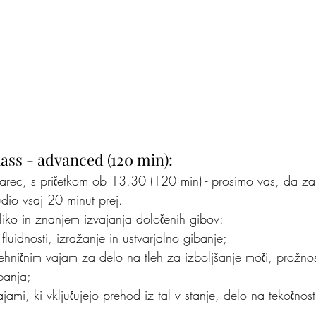
ss - advanced (120 min):
rec, s pričetkom ob 13.30 (120 min) - prosimo vas, da zar
tudio vsaj 20 minut prej.
bliko in znanjem izvajanja določenih gibov:
fluidnosti, izražanje in ustvarjalno gibanje;
hničnim vajam za delo na tleh za izboljšanje moči, prožnost
banja;
jami, ki vključujejo prehod iz tal v stanje, delo na tekočnost