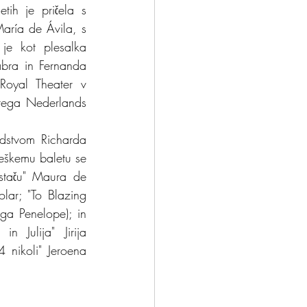
tih je pričela s 
aría de Ávila, s 
je kot plesalka 
bra in Fernanda 
 
Royal Theater v
itega Nederlands 
dstvom Richarda 
Reškemu baletu se 
taču" Maura de 
lar; "To Blazing 
ga Penelope); in 
 Julija" Jirija 
nikoli" Jeroena 