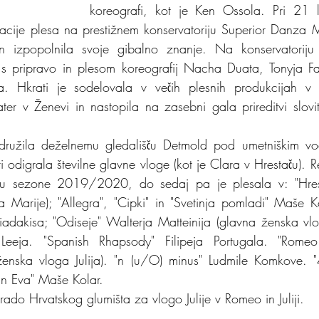
koreografi, kot je Ken Ossola. Pri 21 le
retacije plesa na prestižnem konservatoriju Superior Danza M
 in izpopolnila svoje gibalno znanje. Na konservatoriju 
 pripravo in plesom koreografij Nacha Duata, Tonyja Fa
 Hkrati je sodelovala v večih plesnih produkcijah v
ter
 v Ženevi in nastopila na zasebni gala prireditvi slov
ridružila deželnemu gledališču Detmold pod umetniškim vo
ti odigrala številne glavne vloge (kot je Clara v Hrestaču). 
etku sezone 2019/2020, do sedaj pa je plesala v: "Hres
 Marije); "Allegra", "Cipki" in "Svetinja pomladi" Maše Ko
dakisa; "Odiseje" Walterja Matteinija (glavna ženska vlo
Leeja. "Spanish Rhapsody" Filipeja Portugala. "Romeo in
enska vloga Julija). "n (u/O) minus" Ludmile Komkove. "4 
n Eva" Maše Kolar.
rado Hrvatskog glumišta za vlogo Julije v Romeo in Juliji.