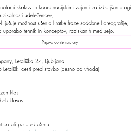
nalami skokov in koordinacijskimi vajami za izboljšanje agil
muzikalnosti udeležencev;
vključuje možnost učenja kratke fraze sodobne koreografije,
za uporabo tehnik in konceptov, raziskanih med sejo.
Prijava contemporary
any, Letališka 27, Ljubljana
ob Letališki cesti pred stavbo (desno od vhoda)
zen klas 
beh klasov
rtico ali po predračunu