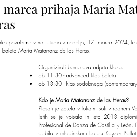
. marca prihaja María Ma
ras
lite na nas
Zakaj jaz
Mišja šola
Kje je pingvi
ahko povabimo v naš studio v nedeljo, 17. marca 2024, ko 
a baleta María Matarranz de las Heras.
Organizirali bomo dva odprta klasa:
ob 11:30 - advanced klas baleta
ob 13:30 - klas sodobnega (contemporary
Kdo je María Matarranz de las Heras?
Plesati je začela v lokalni šoli v rodnem Va
letih se je vpisala in leta 2013 diplomi
Profesional de Danza de Castilla y León. Pr
dobila v mladinskem baletu Kayzer Ballet, 