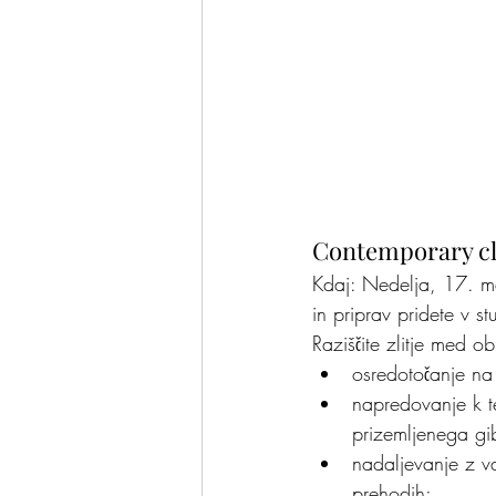
Contemporary cla
Kdaj: Nedelja, 17. ma
in priprav pridete v s
Raziščite zlitje med o
osredotočanje na 
napredovanje k te
prizemljenega gi
nadaljevanje z va
prehodih;