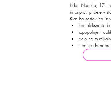
Kdaj: Nedelja, 17. ma
in priprav pridete v s
Klas bo sestavljen iz
kompleksnejše bal
izpopolnjeni oblik
delo na muzikalno
srednje do napre