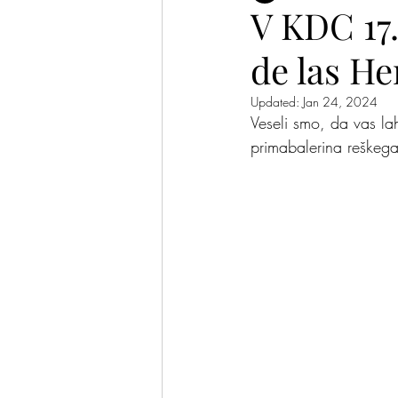
V KDC 17
de las He
Plesalke in plesalci
Pomis
Updated:
Jan 24, 2024
Veseli smo, da vas l
primabalerina reškeg