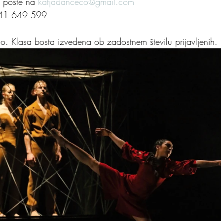
e pošte na 
katjadanceco@gmail.com
 041 649 599
no. Klasa bosta izvedena ob zadostnem številu prijavljenih.