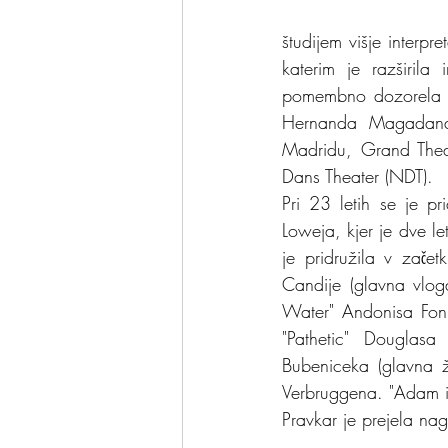
študijem višje interp
katerim je razširila
pomembno dozorela s
Hernanda Magadana.
Madridu, 
Grand Thea
Dans Theater (NDT).
Pri 23 letih se je p
Loweja, kjer je dve le
je pridružila v zač
Candije (glavna vloga
Water" Andonisa Fonia
"Pathetic" Douglasa 
Bubeniceka (glavna ž
Verbruggena. "Adam i
Pravkar je prejela nag