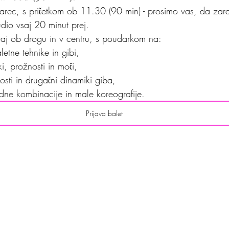
rec, s pričetkom ob 11.30 (90 min) - prosimo vas, da zara
tudio vsaj 20 minut prej.
 vaj ob drogu in v centru, s poudarkom na:
etne tehnike in gibi,
i, prožnosti in moči,
sti in drugačni dinamiki giba,
dne kombinacije in male koreografije.
Prijava balet