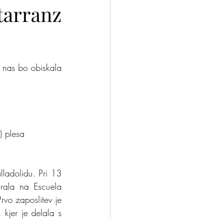
tarranz
nček?
Odloči se
nas bo obiskala 
) plesa
lladolidu. Pri 13 
rala na Escuela 
vo zaposlitev je 
kjer je delala s 