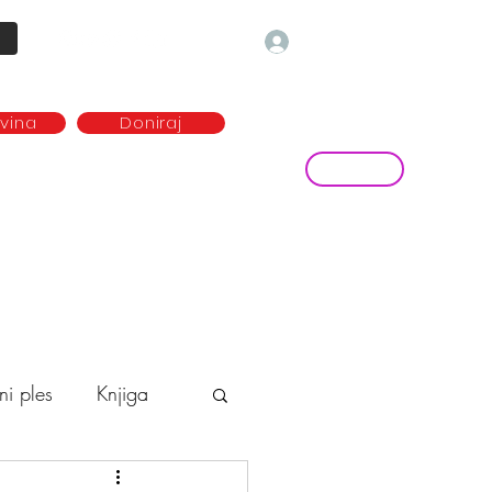
Prijava
ovina
Doniraj
Kontakt
ave
Najem plesne dvorane
more...
ni ples
Knjiga
o