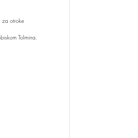
a za otroke 
nček?
Odloči se
obiskom Tolmina.