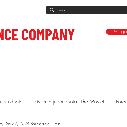
NCE COMPANY
E-trg
Predstave
Plesne vadbe
Ponudba
Company
Mediji in obj
ce to care.
 je vrednota
Življenje je vrednota - The Movie!
Poroč
ny
astopi
Dec 22, 2024
Animacija otrok
Branje traja 1 min
Mnenja
Objemi drev