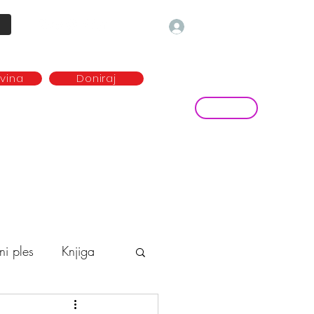
Prijava
ovina
Doniraj
Kontakt
ave
Najem plesne dvorane
more...
ni ples
Knjiga
o