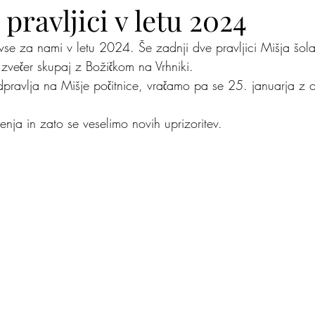
 pravljici v letu 2024
 vse za nami v letu 2024. Še zadnji dve pravljici Mišja šol
lite na nas
Zakaj jaz
Mišja šola
Kje je pingvi
 zvečer skupaj z Božičkom na Vrhniki. 
dpravlja na Mišje počitnice, vračamo pa se 25. januarja z 
enja in zato se veselimo novih uprizoritev.