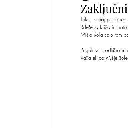
Zaključni
Tako, sedaj pa je res
Plesalke in plesalci
Pomis
Rdečega križa in nato
Mišja šola se s tem o
Prejeli smo odlična mn
Vaša ekipa Mišje šole