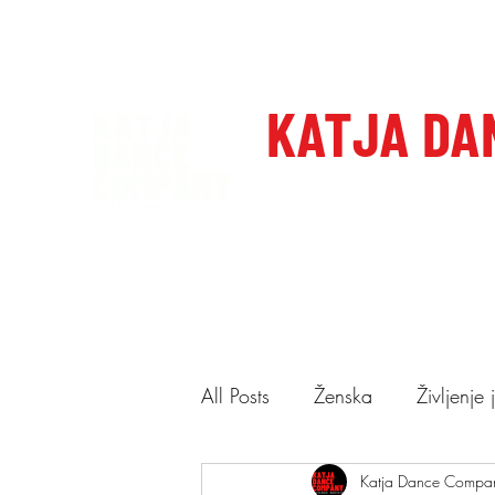
katjadanceco@gmail.com
+386 41 649 599
KATJA DA
Domov
Care to dance, dan
All Posts
Ženska
Življenje
Ponudba
Katja Dance Compa
Predstave
N