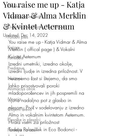
You raise me up - Katja
Ženska
Vidmar & Alma Merklin
Življenje je vrednota
& Kvintet Aeternum
Življenje je vrednota - The Movie!
Updated:
Dec 14, 2022
Poročni ples
You raise me up - Katja Vidmar & Alma 
Knjiga
Merklin ( offical page ) & Vokalni 
Kvintet Aeternum 
Ponudba
Izredni umetniki, izredno okolje, 
Predstave
izredni ljudje in izredna priložnost. V 
neizmerno čast si štejemo, da smo 
Nastopi
lahko prisostvovali poroki 
Animacija otrok
mladoporočencev in jih pospremili na 
Mnenja
njuno nadaljno pot z glasbo in 
plesom. Prvič v sodelovanju z izredno 
Objemi drevo
Almo in vokalnim kvintetom Aeternum. 
Plesalke in plesalci
Hvala vsem za priložnost 
Tadeja Polanšček in Eco Bodonci - 
Pomislite na nas