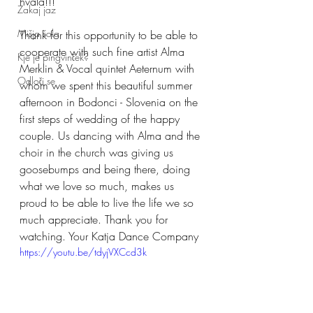
hvala!!!
Zakaj jaz
Mišja šola
Thank for this opportunity to be able to 
cooperate with such fine artist Alma 
Kje je pingvinček?
Merklin & Vocal quintet Aeternum with 
Odloči se
whom we spent this beautiful summer 
afternoon in Bodonci - Slovenia on the 
first steps of wedding of the happy 
couple. Us dancing with Alma and the 
choir in the church was giving us 
goosebumps and being there, doing 
what we love so much, makes us 
proud to be able to live the life we so 
much appreciate. Thank you for 
watching. Your Katja Dance Company
https://youtu.be/tdyjVXCcd3k