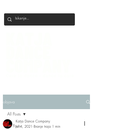
+386 41 649 599
katjadanceco@gmail.com
objava
All Posts
Katja Dance Company
All Posts
Jul 4, 2021
Branje traja 1 min