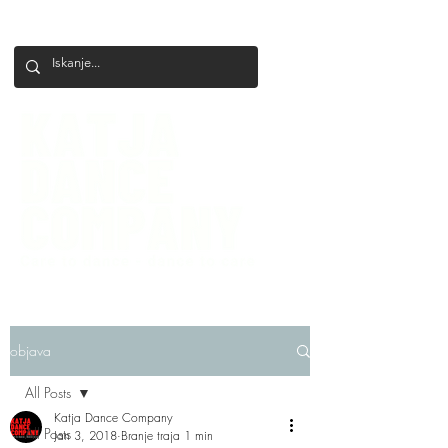
+386 41 649 599
katjadanceco@gmail.com
objava
All Posts
Katja Dance Company
All Posts
Jan 3, 2018
Branje traja 1 min