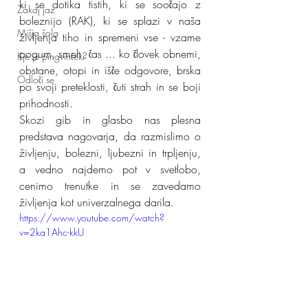
ki se dotika tistih, ki se soočajo z 
Zakaj jaz
boleznijo (RAK), ki se splazi v naša 
Mišja šola
življenja tiho in spremeni vse - vzame 
pogum, smeh, čas ... ko človek obnemi, 
Kje je pingvinček?
obstane, otopi in išče odgovore, brska 
Odloči se
po svoji preteklosti, čuti strah in se boji 
prihodnosti.
Skozi gib in glasbo nas plesna 
predstava nagovarja, da razmislimo o 
življenju, bolezni, ljubezni in trpljenju, 
a vedno najdemo pot v svetlobo, 
cenimo trenutke in se zavedamo 
življenja kot univerzalnega darila.
https://www.youtube.com/watch?
v=2ka1Ahc-kkU