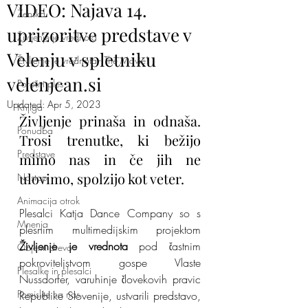
VIDEO: Najava 14.
Ženska
uprizoritve predstave v
Življenje je vrednota
Velenju v spletniku
Življenje je vrednota - The Movie!
velenjcan.si
Poročni ples
Updated:
Apr 5, 2023
Knjiga
Življenje prinaša in odnaša. 
Ponudba
Trosi trenutke, ki bežijo 
Predstave
mimo nas in če jih ne 
ulovimo, spolzijo kot veter.
Nastopi
Animacija otrok
Plesalci Katja Dance Company so s 
Mnenja
plesnim multimedijskim projektom
Življenje je vrednota
 pod častnim 
Objemi drevo
pokroviteljstvom gospe Vlaste 
Plesalke in plesalci
Nussdorfer, varuhinje človekovih pravic 
Pomislite na nas
Republike Slovenije, ustvarili predstavo, 