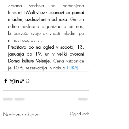
Zbrana sredstva so namenjena 
fundaciji
 Mali vitez - ustanovi za pomoč 
mladim, ozdravljenim od raka.
 Gre za 
edino nevladno organizacijo pri nas, 
ki posveča svoje aktivnosti mladim po 
njihovi ozdravitvi. 
Predstava bo na ogled v soboto, 13. 
januarja ob 19. uri v veliki dvorani 
Doma kulture Velenje. 
Cena vstopnice 
je 10 €, rezervacija in nakup 
TUKAJ.
Nedavne objave
Ogled vseh