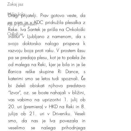
Zakaj jaz
Mišja šola
Dragi prijatelji. Prav gotovo veste, da 
se nam je v KDC pridružila plesalka z 
Kje je pingvinček?
Reke. Iva Šantek je prišla na Onkološki 
Odloči se
inštitut v Ljubljano z namenom, da s 
svojo doktorsko nalogo prispeva k 
razvoju boja proti raku. V prostem času 
pa se predaja plesu, kot je to počela že 
od malega na Reki, kjer je bila in je še 
članica reške skupine Ri Dance, s 
katerimi smo se letos tudi spoznali. Če 
bi želeli obiskati njihovo predstavo 
“Izvor”, oz. se boste nahajali v bližini, 
vas vabimo na uprizoritvi 1. julij ob 
20. uri (premiera) v HKD na Reki in 8. 
julija ob 21. uri v Driveniku. Veseli 
smo, da nas je Iva povezala in 
veselimo se našega prihodnjega 