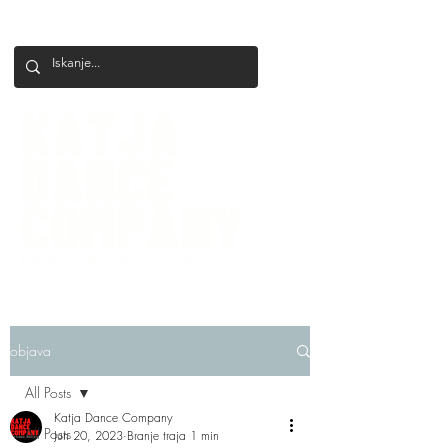
+386 41 649 599
katjadanceco@gmail.com
objava
All Posts
Katja Dance Company
All Posts
Jun 20, 2023
Branje traja 1 min