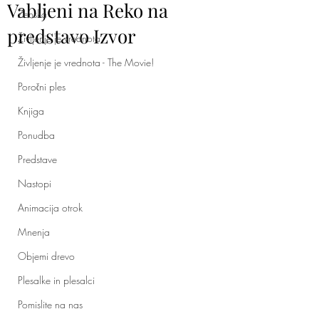
Vabljeni na Reko na
Ženska
predstavo Izvor
Življenje je vrednota
Življenje je vrednota - The Movie!
Poročni ples
Knjiga
Ponudba
Predstave
Nastopi
Animacija otrok
Mnenja
Objemi drevo
Plesalke in plesalci
Pomislite na nas