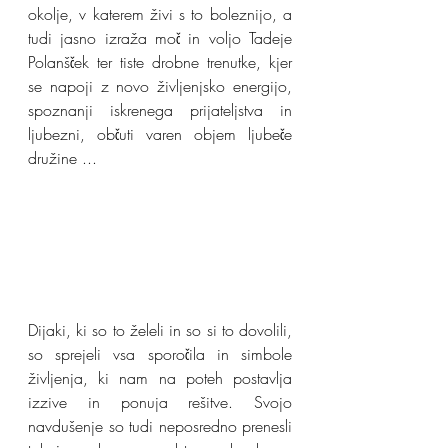
okolje, v katerem živi s to boleznijo, a 
tudi jasno izraža moč in voljo Tadeje 
Polanšček ter tiste drobne trenutke, kjer 
se napoji z novo življenjsko energijo, 
spoznanji iskrenega prijateljstva in 
ljubezni, občuti varen objem ljubeče 
družine ...
Dijaki, ki so to želeli in so si to dovolili, 
so sprejeli vsa sporočila in simbole 
življenja, ki nam na poteh postavlja 
izzive in ponuja rešitve. Svojo 
navdušenje so tudi neposredno prenesli 