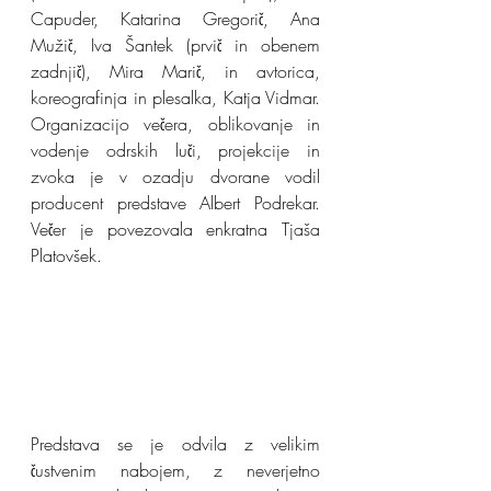
Capuder, Katarina Gregorič, Ana 
Mužič, Iva Šantek (prvič in obenem 
zadnjič), Mira Marič, in avtorica, 
koreografinja in plesalka, Katja Vidmar. 
Organizacijo večera, oblikovanje in 
vodenje odrskih luči, projekcije in 
zvoka je v ozadju dvorane vodil 
producent predstave Albert Podrekar. 
Večer je povezovala enkratna Tjaša 
Platovšek.
Predstava se je odvila z velikim 
čustvenim nabojem, z neverjetno 