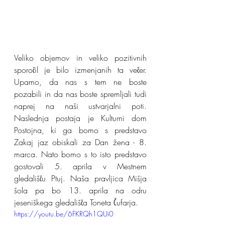
Veliko objemov in veliko pozitivnih 
sporočil je bilo izmenjanih ta večer. 
Upamo, da nas s tem ne boste 
pozabili in da nas boste spremljali tudi 
naprej na naši ustvarjalni poti. 
Naslednja postaja je Kulturni dom 
Postojna, ki ga bomo s predstavo 
Zakaj jaz obiskali za Dan žena - 8. 
marca. Nato bomo s to isto predstavo 
gostovali 5. aprila v Mestnem 
gledališču Ptuj. Naša pravljica Mišja 
šola pa bo 13. aprila na odru 
jeseniškega gledališča Toneta Čufarja.
https://youtu.be/6FKRQh1QUi0