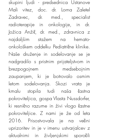
skupini ljudi - predsednica Ustanove 
Mali vitez, doc. dr. Lorna Zaletel 
Zadravec, dr. med., specialist 
radioterapije in onkologije, in dr. 
Jožica Anžič, dr. med., zdravnica z 
najdaljšim stažem na hemato-
onkološkem oddelku Pediatrične klinike. 
Naše druženje in sodelovanje se je 
nadgradilo s pristnim prijateljstvom in 
brezpogojnem medsebojnim 
zaupanjem, ki je botrovalo osmim 
letom sodelovanja. Skozi vrata je 
kmalu stopila tudi naša častna 
pokroviteljica, gospa Vlasta Nussdorfer, 
ki resnično razume in živi vlogo častne 
pokroviteljice. Z nami je že od leta 
2016. Prisostvovala je na večini 
uprizoritev in je v imenu ustvarjalcev z 
aktualnimi in življenjskimi sporočili 