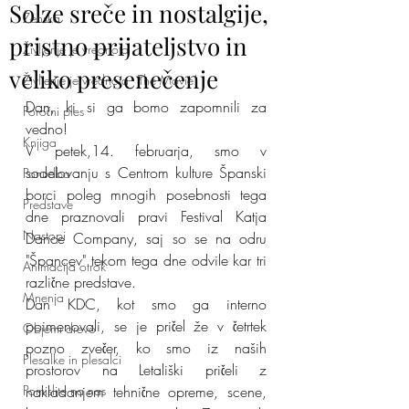
Solze sreče in nostalgije,
Ženska
pristno prijateljstvo in
Življenje je vrednota
veliko presenečenje
Življenje je vrednota - The Movie!
Dan, ki si ga bomo zapomnili za 
Poročni ples
vedno!
Knjiga
V petek,14. februarja, smo v 
sodelovanju s Centrom kulture Španski 
Ponudba
borci poleg mnogih posebnosti tega 
Predstave
dne praznovali pravi Festival Katja 
Nastopi
Dance Company, saj so se na odru 
"Špancev" tekom tega dne odvile kar tri 
Animacija otrok
različne predstave. 
Mnenja
Dan KDC, kot smo ga interno 
poimenovali, se je pričel že v četrtek 
Objemi drevo
pozno zvečer, ko smo iz naših 
Plesalke in plesalci
prostorov na Letališki pričeli z 
Pomislite na nas
nakladanjem tehnične opreme, scene, 