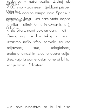
kostumov v naša vozila. Zjutraj ob 
Zakaj jaz
7:00 smo v zasneženi Ljubljani prispeli 
Mišja šola
pred nakladalno rampo odra Španskih 
borcev in kmalu sta nam vrata odprla 
Kje je pingvinček?
tehnika (Hotimir Knific in Omar Ismail), 
Odloči se
ki sta bila z nami celoten dan.  Hoti in 
Omar, naj že kar tukaj v uvodu 
izrazimo našo srčno zahvalo za vso 
prijaznost, trud, kolegialnost, 
profesionalnost in izredno dobro voljo! 
Brez vaju ta dan enostavno ne bi bil to, 
kar je postal. Edinstven!
Ura prve predstave se je kaj hitro 