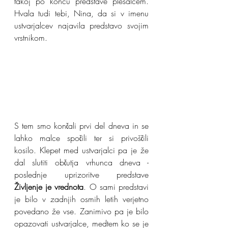
takoj po koncu predstave plesalcem. 
Hvala tudi tebi, Nina, da si v imenu 
ustvarjalcev najavila predstavo svojim 
vrstnikom.
S tem smo končali prvi del dneva in se 
lahko malce spočili ter si privoščili 
kosilo. Klepet med ustvarjalci pa je že 
dal slutiti občutja vrhunca dneva - 
poslednje uprizoritve predstave 
Življenje je vrednota
. O sami predstavi 
je bilo v zadnjih osmih letih verjetno 
povedano že vse. Zanimivo pa je bilo 
opazovati ustvarjalce, medtem ko se je 