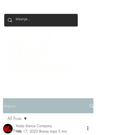
+386 41 649 599
katjadanceco@gmail.com
objava
All Posts
Katja Dance Company
All Posts
Feb 17, 2025
Branje traja 5 min