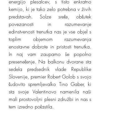
energijo plesalcev, s tisto enkratno 
kemijo, ki je tako zelo potrebna v živih 
predstavah. Solze sreče, občutek 
povezanosti in razumevanje 
edinstvenosti trenutka nas je vse objel s 
toplim objemom razumevanja 
enostavne dobrote in pristosti trenutka. 
In naj vam zaupamo še popolno 
presenečenje. Na balkonu dvorane sta 
sedela predsednik vlade Republike 
Slovenije, premier Robert Golob s svojo 
čudovito spremljevalko Tino Gaber, ki 
sta svoje Valentinovo namenila naši 
mali prostovoljni plesni združbi in nas s 
tem izredno počastila. 