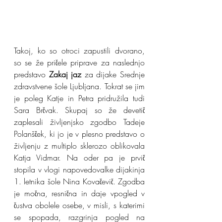
Takoj, ko so otroci zapustili dvorano, 
so se že pričele priprave za naslednjo 
predstavo 
Zakaj jaz
 za dijake Srednje 
zdravstvene šole Ljubljana. Tokrat se jim 
je poleg Katje in Petra pridružila tudi 
Sara Brčvak. Skupaj so že devetič 
zaplesali življenjsko zgodbo Tadeje 
Polanšček, ki jo je v plesno predstavo o 
življenju z multiplo sklerozo oblikovala 
Katja Vidmar. Na oder pa je prvič 
stopila v vlogi napovedovalke dijakinja 
1. letnika šole Nina Kovačevič. Zgodba 
je močna, resnična in daje vpogled v 
čustva obolele osebe, v misli, s katerimi 
se spopada, razgrinja pogled na 