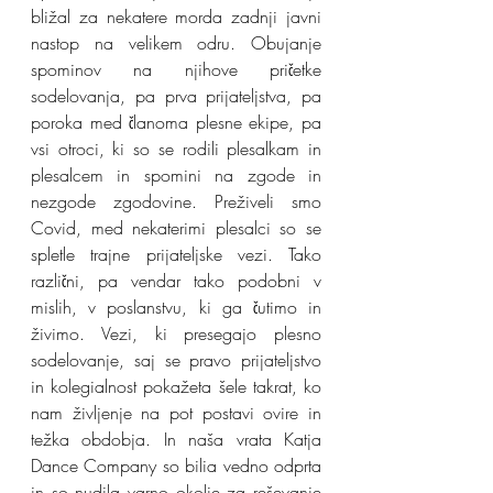
bližal za nekatere morda zadnji javni 
nastop na velikem odru. Obujanje 
spominov na njihove pričetke 
sodelovanja, pa prva prijateljstva, pa 
poroka med članoma plesne ekipe, pa 
vsi otroci, ki so se rodili plesalkam in 
plesalcem in spomini na zgode in 
nezgode zgodovine. Preživeli smo 
Covid, med nekaterimi plesalci so se 
spletle trajne prijateljske vezi. Tako 
različni, pa vendar tako podobni v 
mislih, v poslanstvu, ki ga čutimo in 
živimo. Vezi, ki presegajo plesno 
sodelovanje, saj se pravo prijateljstvo 
in kolegialnost pokažeta šele takrat, ko 
nam življenje na pot postavi ovire in 
težka obdobja. In naša vrata Katja 
Dance Company so bilia vedno odprta 
in so nudila varno okolje za reševanje 