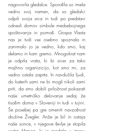
nagovorila gledalce. Sporočila so imela 
vedno svoj namen, da so gledalci 
odprli svoja srca in tudi po predstavi 
odnesli domov simbole medsebojnega 
spoštovanja in pomoči. Gospa Vlasta 
nas je tudi vse osebno spoznala in 
zanimalo jo je vedno, kdo smo, kaj 
delamo in kam gremo. Mnogokrat nam 
je odprla vrata, ki bi sicer za tako 
majhno organizicijo, kot smo mi, za 
vedno ostala zaprta. In navdušila ljudi, 
do katerih sami ne bi mogli nikoli sami 
priti, da smo dobili priložnost pokazati 
naše umetniško delovanje sedaj že 
tisočim doma v Sloveniji in tudi v tujini. 
Še posebej pa gre omeniti navzočnost 
družine Žvegler. Anže je bil in ostaja 
naše sonce, v njegove čevlje je stopila 
sestra Manca, ki je predala v imenu 