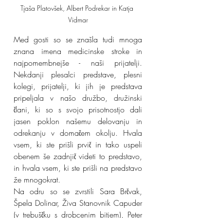
Tjaša Platovšek, Albert Podrekar in Katja 
Vidmar
Med gosti so se znašla tudi mnoga 
znana imena medicinske stroke in 
najpomembnejše - naši prijatelji. 
Nekdanji plesalci predstave, plesni 
kolegi, prijatelji, ki jih je predstava 
pripeljala v našo družbo, družinski 
člani, ki so s svojo prisotnostjo dali 
jasen poklon našemu delovanju in 
odrekanju v domačem okolju. Hvala 
vsem, ki ste prišli prvič in tako uspeli 
obenem še zadnjič videti to predstavo, 
in hvala vsem, ki ste prišli na predstavo 
že mnogokrat. 
Na odru so se zvrstili Sara Brčvak, 
Špela Dolinar, Živa Stanovnik Capuder 
(v trebuščku s drobcenim bitjem), Peter 