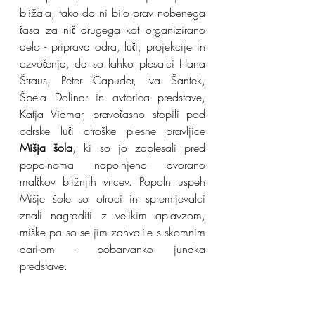
bližala, tako da ni bilo prav nobenega 
časa za nič drugega kot organizirano 
delo - priprava odra, luči, projekcije in 
ozvočenja, da so lahko plesalci Hana 
Štraus, Peter Capuder, Iva Šantek, 
Špela Dolinar in avtorica predstave, 
Katja Vidmar, pravočasno stopili pod 
odrske luči otroške plesne pravljice 
Mišja šola
, ki so jo zaplesali pred 
popolnoma napolnjeno dvorano 
malčkov bližnjih vrtcev. Popoln uspeh 
Mišje šole so otroci in spremljevalci 
znali nagraditi z velikim aplavzom, 
miške pa so se jim zahvalile s skomnim 
darilom - pobarvanko junaka 
predstave.