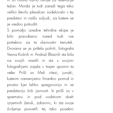
težav. Morda je tudi zaradi tega tako 
veliko število plesalcev sodelovalo v tej 
predstavi in našlo soljudi, za katere se 
je vredno potruditi. 
S pomočjo izredne tehnične ekipe je 
bilo pravočasno nared tudi vse 
potrebno za ta slavnostni trenutek. 
Dvorana se je pričela polniti, fotografa 
Vesna Košnik in Andraž Blaznik sta bila 
na svojih mestih in sta s svojimi 
fotografijami zajela v trajen spomin ta 
večer. Prišli so Mali vitezi, junaki, 
katerim namenjamo finančno pomoč in 
prostor kjer lahko spregovorijo in se 
predstavijo širši javnosti. In prišli so v 
spremstvu in pod vodstvom dveh 
izrjemnih žensk, zdravnic, ki sta svoje 
življenje posvetili tej tako posebni 