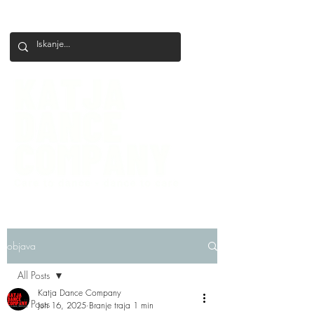
+386 41 649 599
katjadanceco@gmail.com
objava
All Posts
Katja Dance Company
All Posts
Jun 16, 2025
Branje traja 1 min