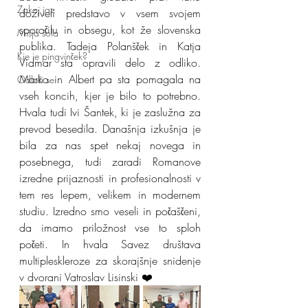
Zakaj jaz
doživeli predstavo v vsem svojem 
sporočilu in obsegu, kot že slovenska 
Mišja šola
publika. Tadeja Polanšček in Katja 
Kje je pingvinček?
Vidmar sta opraviIi delo z odliko. 
Marko in Albert pa sta pomagala na 
Odloči se
vseh koncih, kjer je bilo to potrebno. 
Hvala tudi Ivi Šantek, ki je zaslužna za 
prevod besedila. Današnja izkušnja je 
bila za nas spet nekaj novega in 
posebnega, tudi zaradi Romanove 
izredne prijaznosti in profesionalnosti v 
tem res lepem, velikem in modernem 
studiu. Izredno smo veseli in počaščeni, 
da imamo priložnost vse to sploh 
početi. In hvala Savez društava 
multipleskleroze za skorajšnje snidenje 
v dvorani Vatroslav Lisinski ❤️