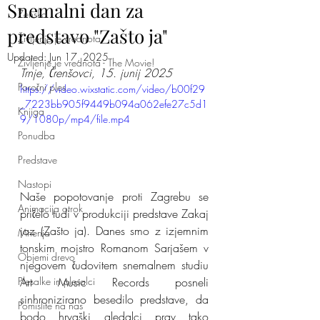
Snemalni dan za
Ženska
predstavo "Zašto ja"
Življenje je vrednota
Updated:
Jun 17, 2025
Življenje je vrednota - The Movie!
Trnje, Črenšovci, 15. junij 2025
Poročni ples
https://video.wixstatic.com/video/b00f29
_7223bb905f9449b094a062efe27c5d1
Knjiga
9/1080p/mp4/file.mp4
Ponudba
Predstave
Nastopi
Naše popotovanje proti Zagrebu se 
Animacija otrok
pričelo tudi v produkciji predstave Zakaj 
jaz (Zašto ja). Danes smo z izjemnim 
Mnenja
tonskim mojstro Romanom Sarjašem v 
Objemi drevo
njegovem čudovitem snemalnem studiu 
Art Music Records posneli 
Plesalke in plesalci
sinhronizirano besedilo predstave, da 
Pomislite na nas
bodo hrvaški gledalci prav tako 