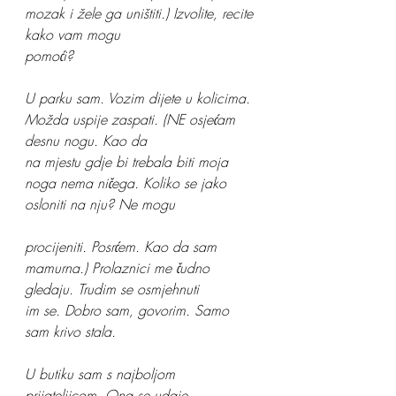
mozak i žele ga uništiti.) Izvolite, recite 
kako vam mogu
pomoći?
U parku sam. Vozim dijete u kolicima. 
Možda uspije zaspati. (NE osjećam 
desnu nogu. Kao da
na mjestu gdje bi trebala biti moja 
noga nema ničega. Koliko se jako 
osloniti na nju? Ne mogu
procijeniti. Posrćem. Kao da sam 
mamurna.) Prolaznici me čudno 
gledaju. Trudim se osmjehnuti
im se. Dobro sam, govorim. Samo 
sam krivo stala.
U butiku sam s najboljom 
prijateljicom. Ona se udaje. 