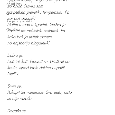
Zakaj jaz
za kolač. Stavila sam
ga peći na preveliku temperaturu. Pa 
Mišja šola
zar baš danas?!
Kje je pingvinček?
Stojim u redu u trgovini. Gužva je. 
Odloči se
Kasnim na roditeljski sastanak. Pa 
kako baš ja uvijek stanem
na najsporiju blagajnu?!
Dobro je.
Doći ćeš kući. Presvući se. Ušuškati na 
kauču, ispod tople dekice i upaliti 
Netflix.
Smiri se.
Pokupit ćeš namirnice. Sva sreća, ništa 
se nije razbilo.
Događa se.