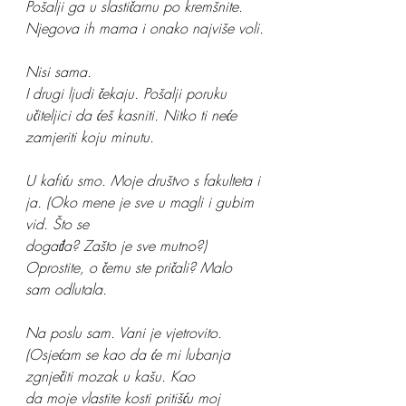
Pošalji ga u slastičarnu po kremšnite. 
Njegova ih mama i onako najviše voli.
Nisi sama.
I drugi ljudi čekaju. Pošalji poruku 
učiteljici da ćeš kasniti. Nitko ti neće 
zamjeriti koju minutu.
U kafiću smo. Moje društvo s fakulteta i 
ja. (Oko mene je sve u magli i gubim 
vid. Što se
događa? Zašto je sve mutno?) 
Oprostite, o čemu ste pričali? Malo 
sam odlutala.
Na poslu sam. Vani je vjetrovito. 
(Osjećam se kao da će mi lubanja 
zgnječiti mozak u kašu. Kao
da moje vlastite kosti pritišću moj 