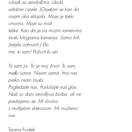
ruksak sa sendvičima, obula
udobne cipele. (Osjećam se kao da 
nisam oka sklopila. Moje je tijelo 
umorno. Moje su misli
teške. Kao da je na mojim ramenima 
tisuću kilograma kamenja. Samo bih 
željela odmoriti.) Eto
me, tu sam! Požurit ću se!
To sam ja. To je moj život. Tu sam, 
među vama. Nisam sama. Ima nas 
preko osam tisuća.
Pogledajte nas. Poslušajte naš glas. 
Naši su dani nevidljiva borba, ali ne 
predajemo se. Mi živimo
s multiplom sklerozom. Mi možemo 
sve.
Tajana Furdek