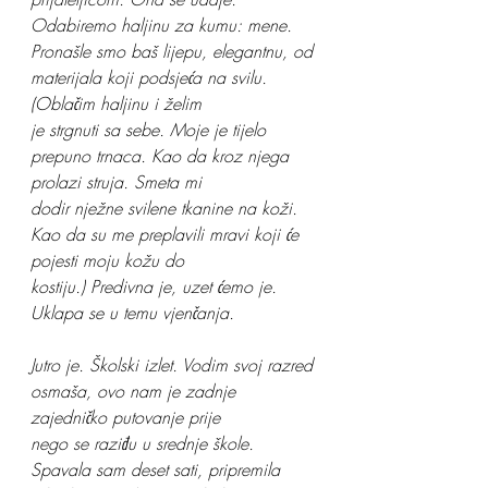
Odabiremo haljinu za kumu: mene.
Pronašle smo baš lijepu, elegantnu, od 
materijala koji podsjeća na svilu. 
(Oblačim haljinu i želim
je strgnuti sa sebe. Moje je tijelo 
prepuno trnaca. Kao da kroz njega 
prolazi struja. Smeta mi
dodir nježne svilene tkanine na koži. 
Kao da su me preplavili mravi koji će 
pojesti moju kožu do
kostiju.) Predivna je, uzet ćemo je. 
Uklapa se u temu vjenčanja.
Jutro je. Školski izlet. Vodim svoj razred 
osmaša, ovo nam je zadnje 
zajedničko putovanje prije
nego se raziđu u srednje škole. 
Spavala sam deset sati, pripremila 