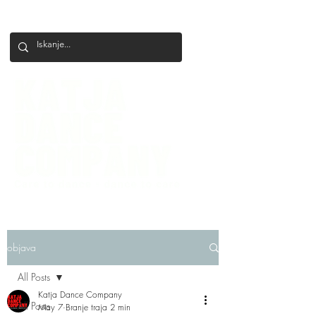
+386 41 649 599
katjadanceco@gmail.com
objava
All Posts
Katja Dance Company
All Posts
May 7
Branje traja 2 min