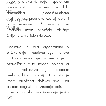
napolnjena s čustvi, močjo in sporočilom 
Zakaj jaz
povezanosti. Uprizorjena je bila 
Mišja šola
dobrodelna gledališko-plesna 
multimedijska predstava »Zakaj jaz«, ki 
Kje je pingvinček?
je na edinstven način skozi gib in 
Odloči se
umetniški izraz približala izkušnjo 
življenja z multiplo sklerozo.
Predstava je bila organizirana v 
pričakovanju nacionalnega dneva 
multiple skleroze, njen namen pa je bil 
ozaveščanje o tej nevidni bolezni ter 
zbiranje sredstev za programe podpore 
osebam, ki z njo živijo. Občinstvo je 
imelo priložnost doživeti tisto, kar 
besede pogosto ne zmorejo opisati – 
vsakdanjo borbo, moč in upanje ljudi z 
MS.