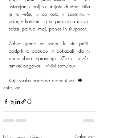
ustvarjanju bolj vključujoče družbe. Bila 
je to večer, ki bo ostal v spominu – 
večer, v katerem so se prepletala čustva, 
solze, pa tudi moč, ponos in skupnost.
Zahvaljujemo se vsem, ki ste prišli, 
podprli to pobudo in pokazali, da ni 
pomembno vprašanje »Zakaj jaz?«, 
temveč odgovor – »Nisi sam/a.«
Kajti vsaka podpora pomeni več. 🧡
Zakaj jaz
Nedavne objave
Ogled vseh