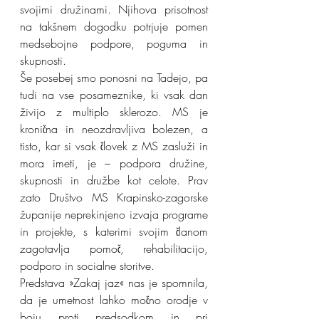
svojimi družinami. Njihova prisotnost 
na takšnem dogodku potrjuje pomen 
medsebojne podpore, poguma in 
skupnosti.
Še posebej smo ponosni na Tadejo, pa 
tudi na vse posameznike, ki vsak dan 
živijo z multiplo sklerozo. MS je 
kronična in neozdravljiva bolezen, a 
tisto, kar si vsak človek z MS zasluži in 
mora imeti, je – podpora družine, 
skupnosti in družbe kot celote. Prav 
zato Društvo MS Krapinsko-zagorske 
županije neprekinjeno izvaja programe 
in projekte, s katerimi svojim članom 
zagotavlja pomoč, rehabilitacijo, 
podporo in socialne storitve.
Predstava »Zakaj jaz« nas je spomnila, 
da je umetnost lahko močno orodje v 
boju proti predsodkom in pri 