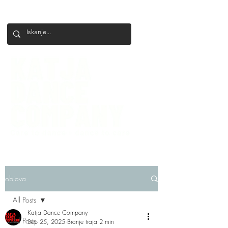
+386 41 649 599
katjadanceco@gmail.com
objava
All Posts
Katja Dance Company
All Posts
Sep 25, 2025
Branje traja 2 min