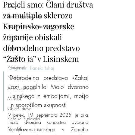
Prejeli smo: Člani društva
Ženska
za multiplo sklerozo
Življenje je vrednota
Krapinsko-zagorske
Življenje je vrednota - The Movie!
županije obiskali
Poročni ples
dobrodelno predstavo
Knjiga
“Zašto ja” v Lisinskem
Ponudba
Predstave
Originalni članek: tukaj
Dobrodelna predstava »Zakaj 
Nastopi
jaz« napolnila Malo dvorano 
Animacija otrok
Lisinskega z emocijami, močjo 
Mnenja
in sporočilom skupnosti
Objemi drevo
V petek, 19. septembra 2025, je bila 
Plesalke in plesalci
mala dvorana koncertne dvorane 
Pomislite na nas
Vatroslava Lisinskega v Zagrebu 