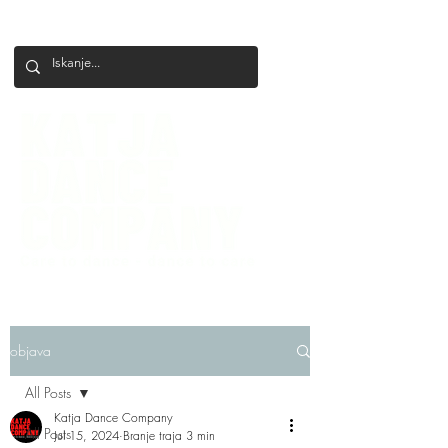
+386 41 649 599
katjadanceco@gmail.com
objava
All Posts
Katja Dance Company
All Posts
Jul 15, 2024
Branje traja 3 min