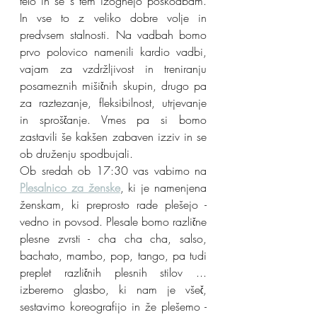
telo in se s tem izognejo poškodbam. 
In vse to z veliko dobre volje in 
predvsem stalnosti. Na vadbah bomo 
prvo polovico namenili kardio vadbi, 
vajam za vzdržljivost in treniranju 
posameznih mišičnih skupin, drugo pa 
za raztezanje, fleksibilnost, utrjevanje 
in sproščanje. Vmes pa si bomo 
zastavili še kakšen zabaven izziv in se 
ob druženju spodbujali.
Ob sredah ob 17:30 vas vabimo na 
Plesalnico za ženske
, ki je namenjena 
ženskam, ki preprosto rade plešejo - 
vedno in povsod. Plesale bomo različne 
plesne zvrsti - cha cha cha, salso, 
bachato, mambo, pop, tango, pa tudi 
preplet različnih plesnih stilov ... 
izberemo glasbo, ki nam je všeč, 
sestavimo koreografijo in že plešemo - 