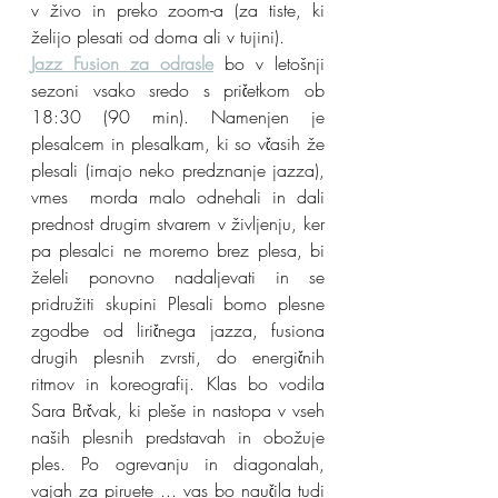
v živo in preko zoom-a (za tiste, ki 
želijo plesati od doma ali v tujini).
Jazz Fusion za odrasle
 bo v letošnji 
sezoni vsako sredo s pričetkom ob 
18:30 (90 min). Namenjen je 
plesalcem in plesalkam, ki so včasih že 
plesali (imajo neko predznanje jazza), 
vmes  morda malo odnehali in dali 
prednost drugim stvarem v življenju, ker 
pa plesalci ne moremo brez plesa, bi 
želeli ponovno nadaljevati in se 
pridružiti skupini
 Plesali bomo plesne 
zgodbe od liričnega jazza, fusiona 
drugih plesnih zvrsti, do energičnih 
ritmov in koreografij. Klas bo vodila 
Sara Brčvak, ki pleše in nastopa v vseh 
naših plesnih predstavah in obožuje 
ples. Po ogrevanju in diagonalah, 
vajah za piruete ... vas bo naučila tudi 