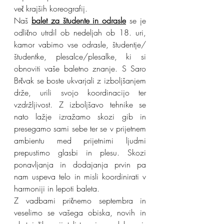
več krajših koreografij.
Naš 
balet za študente in odrasle
 se je 
odlično utrdil ob nedeljah ob 18. uri, 
kamor vabimo vse odrasle, študentje/
študentke, plesalce/plesalke, ki si 
obnoviti vaše baletno znanje. S Saro 
Brčvak se boste ukvarjali z izboljšanjem 
drže, urili svojo koordinacijo ter 
vzdržljivost. Z izboljšavo tehnike se 
nato lažje izražamo skozi gib in 
presegamo sami sebe​ ter se v prijetnem 
ambientu med prijetnimi ljudmi 
prepustimo glasbi in plesu. Skozi 
ponavljanja in dodajanja prvin pa 
nam uspeva telo in misli koordinirati v 
harmoniji in lepoti baleta.
Z vadbami pričnemo septembra in 
veselimo se vašega obiska, novih in 