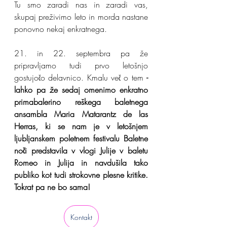
Tu smo zaradi nas in zaradi vas, 
skupaj preživimo leto in morda nastane 
ponovno nekaj enkratnega.
21. in 22. septembra pa že 
pripravljamo tudi prvo letošnjo 
gostujočo delavnico. Kmalu več o tem 
- 
lahko pa že sedaj omenimo enkratno 
primabalerino reškega baletnega 
ansambla Maria Matarantz de las 
Herras, ki se nam je v letošnjem 
ljubljanskem poletnem festivalu Baletne 
noči predstavila v vlogi Julije v baletu 
Romeo in Julija in navdušila tako 
publiko kot tudi strokovne plesne kritike. 
Tokrat pa ne bo sama!
Kontakt