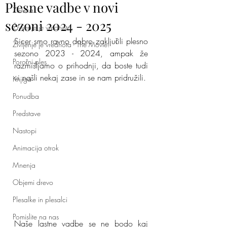
Plesne vadbe v novi
Ženska
sezoni 2024 - 2025
Življenje je vrednota
Sicer smo ravno dobro zaključili plesno 
Življenje je vrednota - The Movie!
sezono 2023 - 2024, ampak že 
Poročni ples
razmišljamo o prihodnji, da boste tudi 
vi našli nekaj zase in se nam pridružili.
Knjiga
Ponudba
Predstave
Nastopi
Animacija otrok
Mnenja
Objemi drevo
Plesalke in plesalci
Pomislite na nas
Naše lastne vadbe se ne bodo kaj 