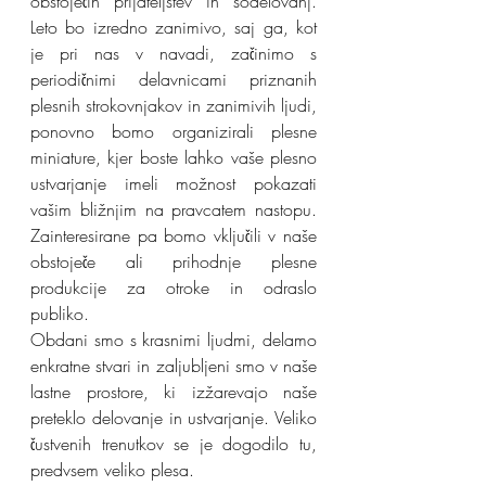
obstoječih prijateljstev in sodelovanj. 
Leto bo izredno zanimivo, saj ga, kot 
je pri nas v navadi, začinimo s 
periodičnimi delavnicami priznanih 
plesnih strokovnjakov in zanimivih ljudi, 
ponovno bomo organizirali plesne 
miniature, kjer boste lahko vaše plesno 
ustvarjanje imeli možnost pokazati 
vašim bližnjim na pravcatem nastopu. 
Zainteresirane pa bomo vključili v naše 
obstoječe ali prihodnje plesne 
produkcije za otroke in odraslo 
publiko. 
Obdani smo s krasnimi ljudmi, delamo 
enkratne stvari in zaljubljeni smo v naše 
lastne prostore, ki izžarevajo naše 
preteklo delovanje in ustvarjanje. Veliko 
čustvenih trenutkov se je dogodilo tu, 
predvsem veliko plesa.