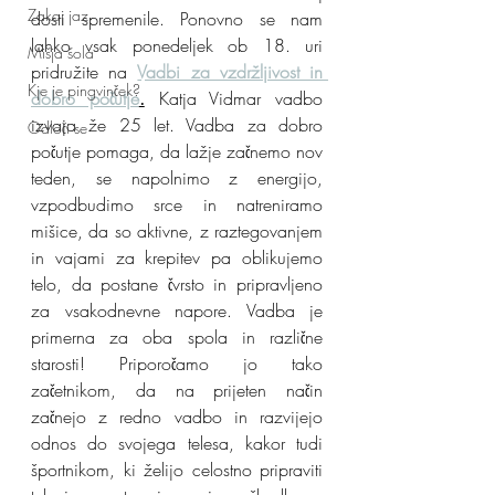
Zakaj jaz
dosti spremenile. Ponovno se nam 
lahko vsak ponedeljek ob 18. uri 
Mišja šola
pridružite na 
Vadbi za vzdržljivost in 
Kje je pingvinček?
dobro počutje
.
Katja Vidmar vadbo 
izvaja že 25 let. 
Vadba za dobro 
Odloči se
počutje pomaga, da lažje začnemo nov 
teden, se napolnimo z energijo, 
vzpodbudimo srce in natreniramo 
mišice, da so aktivne, z raztegovanjem 
in vajami za krepitev pa oblikujemo 
telo, da postane čvrsto in pripravljeno 
za vsakodnevne napore. Vadba je 
primerna za oba spola in različne 
starosti! Priporočamo jo tako 
začetnikom, da na prijeten način 
začnejo z redno vadbo in razvijejo 
odnos do svojega telesa, kakor tudi 
športnikom, ki želijo celostno pripraviti 