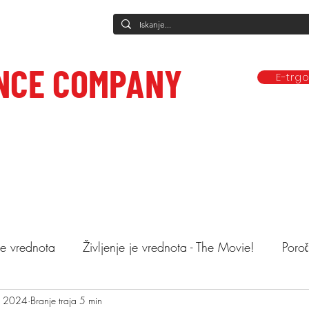
NCE COMPANY
E-trg
Predstave
Plesne vadbe
Ponudba
Company
Mediji in obj
ce to care.
 je vrednota
Življenje je vrednota - The Movie!
Poroč
, 2024
astopi
Branje traja 5 min
Animacija otrok
Mnenja
Objemi drev