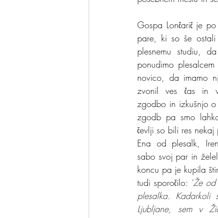
Gospa Lončarič je po 
pare, ki so še ostali
plesnemu studiu, da
ponudimo plesalcem i
novico, da imamo nje
zvonil ves čas in 
zgodbo in izkušnjo o n
zgodb pa smo lahko 
čevlji so bili res nek
Ena od plesalk, Iren
sabo svoj par in želel
koncu pa je kupila šti
tudi sporočilo: 
"
Že od 
plesalka. Kadarkoli 
Ljubljane, sem v Žid