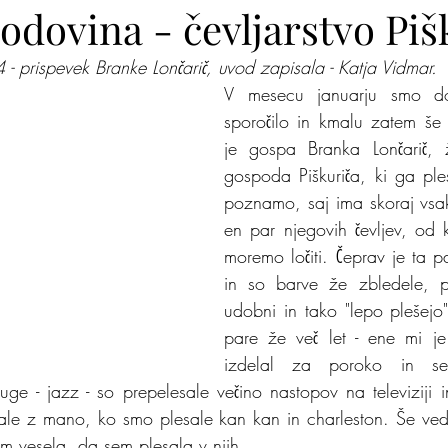
odovina - čevljarstvo Piš
- prispevek Branke Lončarič, uvod zapisala - Katja Vidmar. 
lite na nas
Zakaj jaz
Mišja šola
Kje je pingvi
V mesecu januarju smo do
sporočilo in kmalu zatem še k
je gospa Branka Lončarič, 
gospoda Piškuriča, ki ga ple
poznamo, saj ima skoraj vsak
en par njegovih čevljev, od k
moremo ločiti. Čeprav je ta pa
in so barve že zbledele, p
udobni in tako "lepo plešejo
pare že več let - ene mi je 
izdelal za poroko in se
ge - jazz - so prepelesale večino nastopov na televiziji in
ale z mano, ko smo plesale kan kan in charleston. Še ved
 vesela, da sem plesala v njih. 