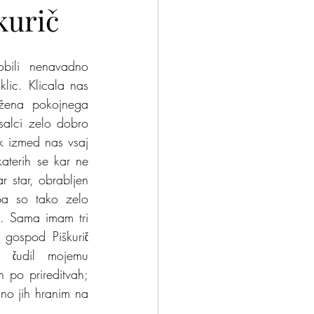
kurič
nček?
Odloči se
bili nenavadno 
lic. Klicala nas 
žena pokojnega 
salci zelo dobro 
 izmed nas vsaj 
aterih se kar ne 
r star, obrabljen 
a so tako zelo 
". Sama imam tri 
gospod Piškurič 
 čudil mojemu 
 po prireditvah; 
no jih hranim na 