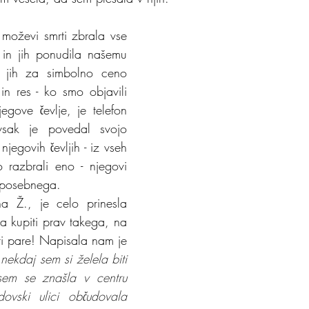
moževi smrti zbrala vse 
 in jih ponudila našemu 
 jih za simbolno ceno 
n res - ko smo objavili 
gove čevlje, je telefon 
vsak je povedal svojo 
jegovih čevljih - iz vseh 
razbrali eno - njegovi 
aj posebnega.
a Ž., je celo prinesla 
a kupiti prav takega, na 
ri pare! Napisala nam je 
nekdaj sem si želela biti 
sem se znašla v centru 
ovski ulici občudovala 