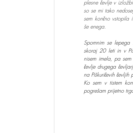
plesne čevlje v izložbi 
so se mi tako nedosegl
sem končno vstopila i
še enega.
Spomnim se lepega iz
skoraj 20 leti in v Pi
nisem imela, pa sem j
čevlje drugega čevljar
na Piškuričevih čevlji
Ko sem v tistem konc
pogrešam prijetno trgov