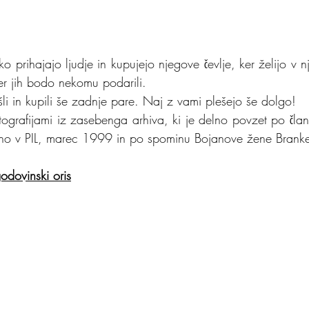
ko prihajajo ljudje in kupujejo njegove čevlje, ker želijo v nji
er jih bodo nekomu podarili. 
šli in kupili še zadnje pare. Naj z vami plešejo še dolgo! 
otografijami iz zasebenga arhiva, ki je delno povzet po član
odovinski oris