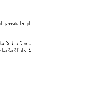
h plesati, ker jih 
ku Barbre Drnač: 
Plesni klepet, objavljeno v PIL, marec 1999 in po spominu Bojanove žene Branke Lončarič Piškurič. 