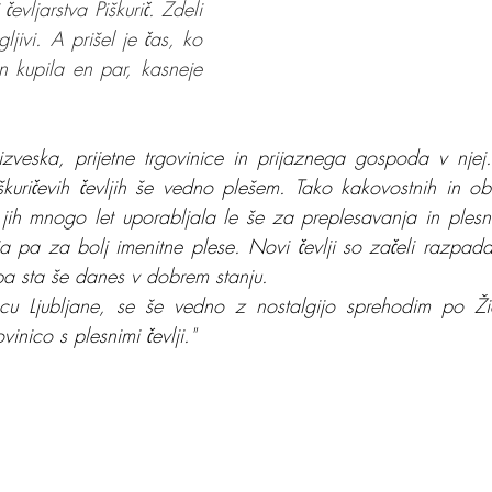
čevljarstva Piškurič. Zdeli 
jivi. A prišel je čas, ko 
n kupila en par, kasneje 
veska, prijetne trgovinice in prijaznega gospoda v njej. 
škuričevih čevljih še vedno plešem. Tako kakovostnih in obst
ih mnogo let uporabljala le še za preplesavanja in plesne
ja pa za bolj imenitne plese. Novi čevlji so začeli razpadat
h pa sta še danes v dobrem stanju.
u Ljubljane, se še vedno z nostalgijo sprehodim po Židov
inico s plesnimi čevlji."