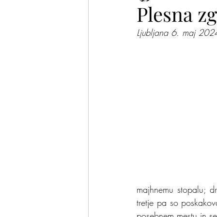
Plesna zg
Ljubljana 6. maj 2024 
Plesalke in plesalci
Pomis
majhnemu stopalu; dru
tretje pa so poskakov
posebnem mestu in sem