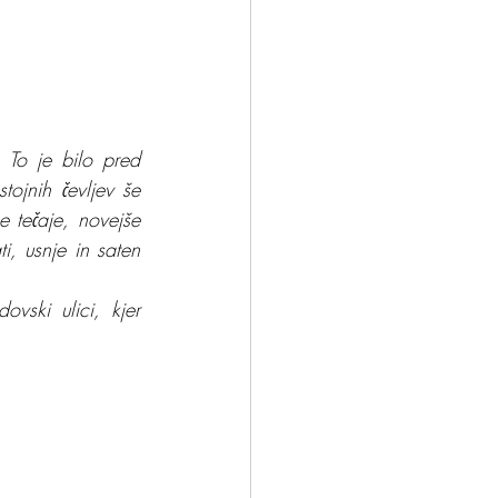
To je bilo pred 
ojnih čevljev še 
 tečaje, novejše 
i, usnje in saten 
ski ulici, kjer 