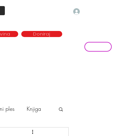
Prijava
ovina
Doniraj
Kontakt
ave
Najem plesne dvorane
more...
ni ples
Knjiga
o