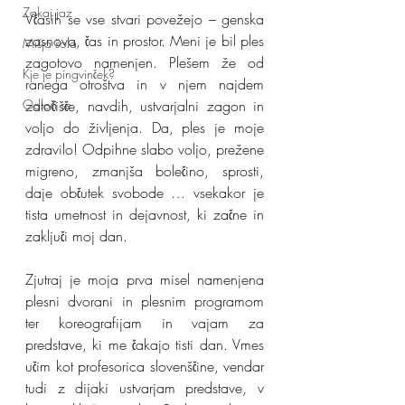
Zakaj jaz
Včasih se vse stvari povežejo – genska 
zasnova, čas in prostor. Meni je bil ples 
Mišja šola
zagotovo namenjen. Plešem že od 
Kje je pingvinček?
ranega otroštva in v njem najdem 
zatočišče, navdih, ustvarjalni zagon in 
Odloči se
voljo do življenja. Da, ples je moje 
zdravilo! Odpihne slabo voljo, prežene 
migreno, zmanjša bolečino, sprosti, 
daje občutek svobode … vsekakor je 
tista umetnost in dejavnost, ki začne in 
zaključi moj dan. 
Zjutraj je moja prva misel namenjena 
plesni dvorani in plesnim programom  
ter koreografijam in vajam za 
predstave, ki me čakajo tisti dan. Vmes 
učim kot profesorica slovenščine, vendar 
tudi z dijaki ustvarjam predstave, v 