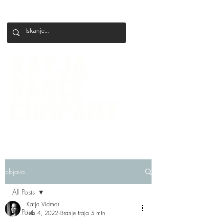
+386 41 649 599
katjadanceco@gmail.com
objava
All Posts
Katja Vidmar
All Posts
Feb 4, 2022
Branje traja 5 min