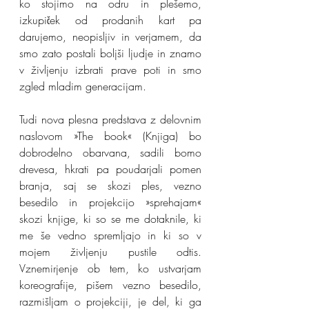
ko stojimo na odru in plešemo, 
izkupiček od prodanih kart pa 
darujemo, neopisljiv in verjamem, da 
smo zato postali boljši ljudje in znamo 
v življenju izbrati prave poti in smo 
zgled mladim generacijam.
Tudi nova plesna predstava z delovnim 
naslovom »The book« (Knjiga) bo 
dobrodelno obarvana, sadili bomo 
drevesa, hkrati pa poudarjali pomen 
branja, saj se skozi ples, vezno 
besedilo in projekcijo »sprehajam« 
skozi knjige, ki so se me dotaknile, ki 
me še vedno spremljajo in ki so v 
mojem življenju pustile odtis. 
Vznemirjenje ob tem, ko ustvarjam 
koreografije, pišem vezno besedilo, 
razmišljam o projekciji, je del, ki ga 