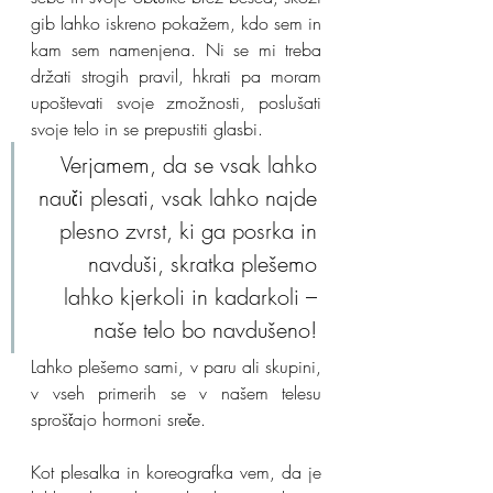
gib lahko iskreno pokažem, kdo sem in 
kam sem namenjena. Ni se mi treba 
držati strogih pravil, hkrati pa moram 
upoštevati svoje zmožnosti, poslušati 
svoje telo in se prepustiti glasbi.
Verjamem, da se vsak lahko 
nauči plesati, vsak lahko najde 
plesno zvrst, ki ga posrka in 
navduši, skratka plešemo 
lahko kjerkoli in kadarkoli – 
naše telo bo navdušeno! 
Lahko plešemo sami, v paru ali skupini, 
v vseh primerih se v našem telesu 
sproščajo hormoni sreče.
Kot plesalka in koreografka vem, da je 