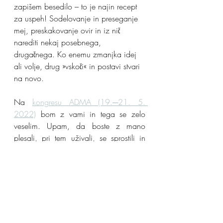
zapišem besedilo – to je najin recept 
za uspeh! Sodelovanje in preseganje 
mej, preskakovanje ovir in iz nič 
narediti nekaj posebnega, 
drugačnega. Ko enemu zmanjka idej 
ali volje, drug »vskoči« in postavi stvari 
na novo. 
Na 
kongresu ADMA (19.─21. 5. 
2022)
 bom z vami in tega se zelo 
veselim. Upam, da boste z mano 
plesali, pri tem uživali, se sprostili in 
vnesli ples v svoj vsakdan. Na 
dogodku ADMA kongresa bomo 
seveda plesali, se gibali, se kaj 
novega naučili – naj to zaenkrat ostane 
še skrivnost, pri vsem tem pa bomo še 
dobrodelni in prepričana sem, da bo 
naše druženje nepozabno. 