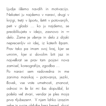
Ljudje iščemo navdih in motivacijo. 
Nekateri ju najdemo v naravi, drugi v 
knjigi, tretji v športu, četrti v potovanjih, 
peti v glasbi … ko ju najdemo, se 
preoblikujeta v idejo, zasnovo in ─ 
delo. Zame je učenje in delo z dijaki 
neprecenljiv vir idej, iz katerih črpam. 
Prav tako pa imam svoj kraj, kjer se 
umirim, kjer si dovolim biti jaz in 
največkrat se prav tam pojavi nova 
zamisel, koreografija, zgodba …
Po naravi sem radovedna in me 
zanima marsikaj – potovanja, jeziki, 
človek, vse vrste umetnosti, znanost, 
odnosi in če bi mi čas dopuščal, bi 
počela več stvari, vendar je ples moja 
prva »ljubezen«.  V njem lahko izrazim 
sebe in svoje občutke brez besed, skozi 