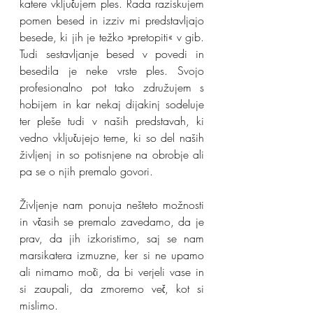
katere vključujem ples. Rada raziskujem 
pomen besed in izziv mi predstavljajo 
besede, ki jih je težko »pretopiti« v gib. 
Tudi sestavljanje besed v povedi in 
besedila je neke vrste ples. Svojo 
profesionalno pot tako združujem s 
hobijem in kar nekaj dijakinj sodeluje 
ter pleše tudi v naših predstavah, ki 
vedno vključujejo teme, ki so del naših 
življenj in so potisnjene na obrobje ali 
pa se o njih premalo govori.
Življenje nam ponuja nešteto možnosti 
in včasih se premalo zavedamo, da je 
prav, da jih izkoristimo, saj se nam 
marsikatera izmuzne, ker si ne upamo 
ali nimamo moči, da bi verjeli vase in 
si zaupali, da zmoremo več, kot si 
mislimo. 