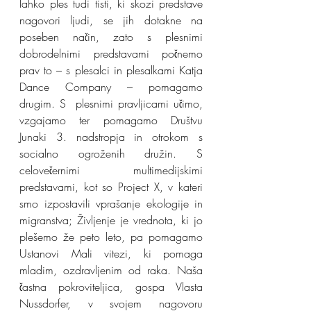
lahko ples tudi tisti, ki skozi predstave 
nagovori ljudi, se jih dotakne na 
poseben način, zato s plesnimi 
dobrodelnimi predstavami počnemo 
prav to – s plesalci in plesalkami Katja 
Dance Company – pomagamo 
drugim. S  plesnimi pravljicami učimo, 
vzgajamo ter pomagamo Društvu 
Junaki 3. nadstropja in otrokom s 
socialno ogroženih družin. S 
celovečernimi multimedijskimi 
predstavami, kot so Project X, v kateri 
smo izpostavili vprašanje ekologije in 
migranstva; Življenje je vrednota, ki jo 
plešemo že peto leto, pa pomagamo 
Ustanovi Mali vitezi, ki pomaga 
mladim, ozdravljenim od raka. Naša 
častna pokroviteljica, gospa Vlasta 
Nussdorfer, v svojem nagovoru 