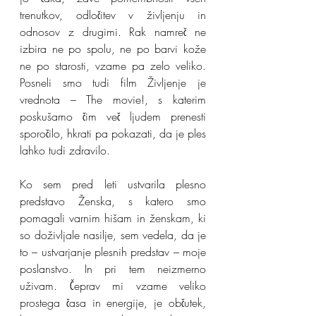
trenutkov, odločitev v življenju in 
odnosov z drugimi. Rak namreč ne 
izbira ne po spolu, ne po barvi kože 
ne po starosti, vzame pa zelo veliko. 
Posneli smo tudi film Življenje je 
vrednota – The movie!, s katerim 
poskušamo čim več ljudem prenesti 
sporočilo, hkrati pa pokazati, da je ples 
lahko tudi zdravilo.
Ko sem pred leti ustvarila plesno 
predstavo Ženska, s katero smo 
pomagali varnim hišam in ženskam, ki 
so doživljale nasilje, sem vedela, da je 
to – ustvarjanje plesnih predstav – moje 
poslanstvo. In pri tem neizmerno 
uživam. Čeprav mi vzame veliko 
prostega časa in energije, je občutek, 