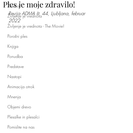
Ples je moje zdravilo!
Ženska
Revija ADMA št. 44, Ljubljana, februar 
Življenje je vrednota
2022
Življenje je vrednota - The Movie!
Poročni ples
Knjiga
Ponudba
Predstave
Nastopi
Animacija otrok
Mnenja
Objemi drevo
Plesalke in plesalci
Pomislite na nas