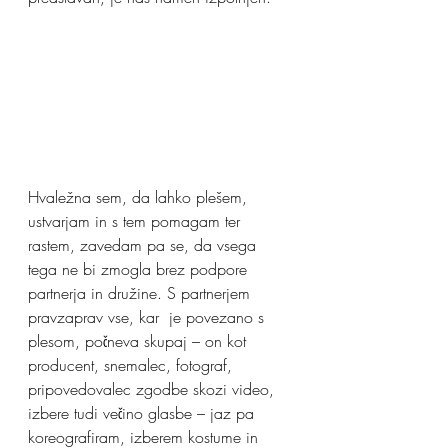
Hvaležna sem, da lahko plešem, 
ustvarjam in s tem pomagam ter 
rastem, zavedam pa se, da vsega 
tega ne bi zmogla brez podpore 
partnerja in družine. S partnerjem 
pravzaprav vse, kar  je povezano s 
plesom, počneva skupaj – on kot 
producent, snemalec, fotograf, 
pripovedovalec zgodbe skozi video, 
izbere tudi večino glasbe – jaz pa 
koreografiram, izberem kostume in 