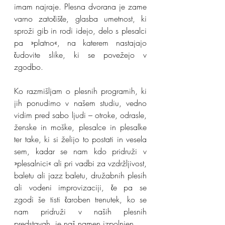
imam najraje. Plesna dvorana je zame 
varno zatočišče, glasba umetnost, ki 
sproži gib in rodi idejo, delo s plesalci 
pa »platno«, na katerem nastajajo 
čudovite slike, ki se povežejo v 
zgodbo. 
Ko razmišljam o plesnih programih, ki 
jih ponudimo v našem studiu, vedno 
vidim pred sabo ljudi – otroke, odrasle, 
ženske in moške, plesalce in plesalke 
ter take, ki si želijo to postati in vesela 
sem, kadar se nam kdo pridruži v 
»plesalnici« ali pri vadbi za vzdržljivost, 
baletu ali jazz baletu, družabnih plesih 
ali vodeni improvizaciji, če pa se 
zgodi še tisti čaroben trenutek, ko se 
nam pridruži v naših plesnih 
predstavah, je naš namen izpolnjen.