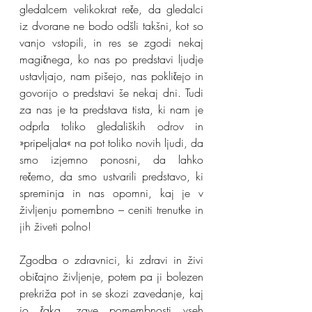
gledalcem velikokrat reče, da gledalci 
iz dvorane ne bodo odšli takšni, kot so 
vanjo vstopili, in res se zgodi nekaj 
magičnega, ko nas po predstavi ljudje 
ustavljajo, nam pišejo, nas pokličejo in 
govorijo o predstavi še nekaj dni. Tudi 
za nas je ta predstava tista, ki nam je 
odprla toliko gledaliških odrov in 
»pripeljala« na pot toliko novih ljudi, da 
smo izjemno ponosni, da lahko 
rečemo, da smo ustvarili predstavo, ki 
spreminja in nas opomni, kaj je v 
življenju pomembno – ceniti trenutke in 
jih živeti polno!
Zgodba o zdravnici, ki zdravi in živi 
običajno življenje, potem pa ji bolezen 
prekriža pot in se skozi zavedanje, kaj 
jo čaka, zave pomembnosti vseh 