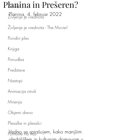
Planina in Prešeren?
Ženska
Planina, 4. februar 2022
Življenje je vrednota
Življenje je vrednota - The Movie!
Poročni ples
Knjiga
Ponudba
Predstave
Nastopi
Animacija otrok
Mnenja
Objemi drevo
Plesalke in plesalci
Vedno se sprašujem, kako manjšim 
Pomislite na nas
gledališčem in kulturnim domovom v 