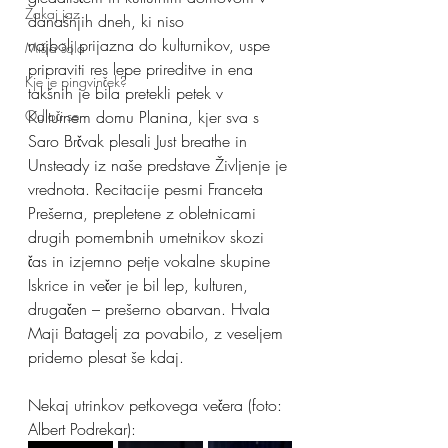
Zakaj jaz
današnjih dneh, ki niso
najbolj prijazna do kulturnikov, uspe 
Mišja šola
pripraviti res lepe prireditve in ena 
Kje je pingvinček?
takšnih je bila pretekli petek v 
Odloči se
Kulturnem domu Planina, kjer sva s 
Saro Brčvak plesali Just breathe in 
Unsteady iz naše predstave Življenje je 
vrednota. Recitacije pesmi Franceta 
Prešerna, prepletene z obletnicami 
drugih pomembnih umetnikov skozi 
čas in izjemno petje vokalne skupine 
Iskrice in večer je bil lep, kulturen, 
drugačen – prešerno obarvan. Hvala 
Maji Batagelj za povabilo, z veseljem 
pridemo plesat še kdaj.
Nekaj utrinkov petkovega večera (foto: 
Albert Podrekar):