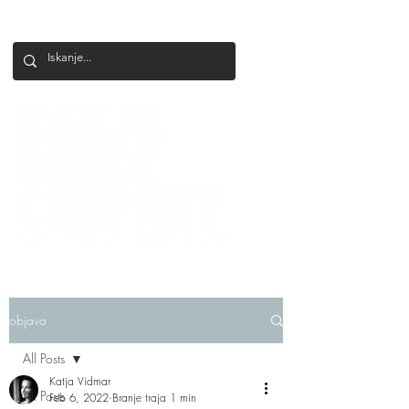
+386 41 649 599
katjadanceco@gmail.com
objava
All Posts
Katja Vidmar
All Posts
Feb 6, 2022
Branje traja 1 min