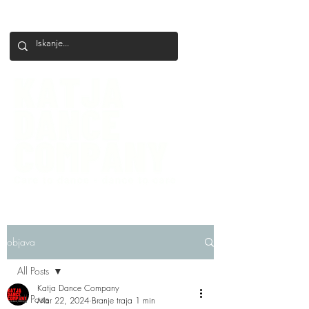
+386 41 649 599
katjadanceco@gmail.com
objava
All Posts
Katja Dance Company
All Posts
Mar 22, 2024
Branje traja 1 min