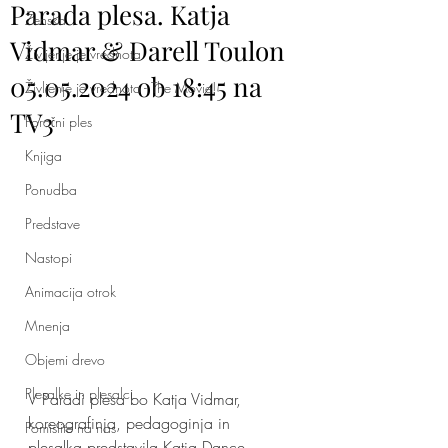
Parada plesa. Katja
Ženska
Vidmar & Darell Toulon
Življenje je vrednota
05.05.2024 ob 18:45 na
Življenje je vrednota - The Movie!
TV3
Poročni ples
Knjiga
Ponudba
Predstave
Nastopi
Animacija otrok
Mnenja
Objemi drevo
Plesalke in plesalci
V Paradi plesa bo Katja Vidmar, 
koreografinja, pedagoginja in 
Pomislite na nas
plesalka predstavila Katja Dance 