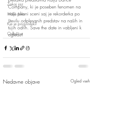
Zakaj jaz
Company, ki je poseben fenomen na 
naši plesni sceni saj je rekorderka po 
Mišja šola
številu odplesanih predstav na naših in 
Kje je pingvinček?
tujih odrih. Save the date in vabljeni k 
Odloči se
ogledu!
Nedavne objave
Ogled vseh