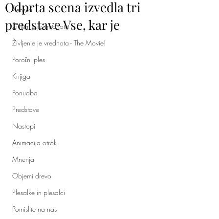
Odprta scena izvedla tri
Ženska
predstave Vse, kar je
Življenje je vrednota
Življenje je vrednota - The Movie!
Poročni ples
Knjiga
Ponudba
Predstave
Nastopi
Animacija otrok
Mnenja
Objemi drevo
Plesalke in plesalci
Pomislite na nas