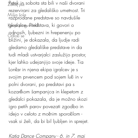
Petek in sobota sta bili v naši dvorani 
Zakaj jaz
rezervirani za gledališko umetnost. Tri 
Mišja šola
razprodane predstave so navdušile 
gledalce. Predstava, ki govori o 
Kje je pingvinček?
odnosih, ljubezni in hrepenenju po 
Odloči se
bližini, je dokazala, da ljudje radi 
gledamo gledališke predstave in da 
tudi mladi ustvarjalci zaslužijo prostor,  
kjer lahko udejanjijo svoje ideje. Tia 
Lončar in njena ekipa igralcev je s 
svojim prvencem pod sojem luči in v 
polni dvorani, po predstavi pa s 
kozarčkom šampanjca in klepetom z 
gledalci pokazala, da je možno skozi 
igro petih parov povezati zgodbo in 
idejo v celoto z močnim sporočilom - 
vsak si želi, da bi bil ljubljen in sprejet.
Katja Dance Company - 6. in 7. maj 