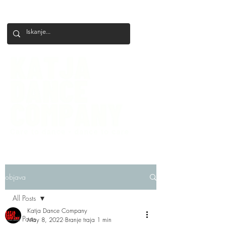
+386 41 649 599
katjadanceco@gmail.com
objava
All Posts
Katja Dance Company
All Posts
May 8, 2022
Branje traja 1 min