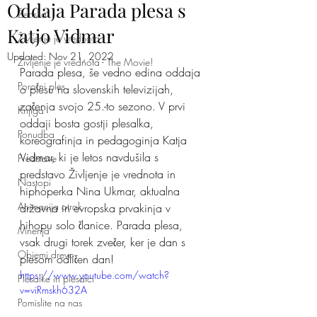
Oddaja Parada plesa s
Ženska
Katjo Vidmar
Življenje je vrednota
Updated:
Nov 21, 2022
Življenje je vrednota - The Movie!
Parada plesa, še vedno edina oddaja 
Poročni ples
o plesu na slovenskih televizijah, 
začenja svojo 25.-to sezono. V prvi 
Knjiga
oddaji bosta gostji plesalka, 
Ponudba
koreografinja in pedagoginja Katja 
Vidmar, ki je letos navdušila s 
Predstave
predstavo Življenje je vrednota in 
Nastopi
hiphoperka Nina Ukmar, aktualna 
Animacija otrok
državna in evropska prvakinja v 
hihopu solo članice. Parada plesa, 
Mnenja
vsak drugi torek zvečer, ker je dan s 
Objemi drevo
plesom odličen dan!
https://www.youtube.com/watch?
Plesalke in plesalci
v=viRmskh632A
Pomislite na nas