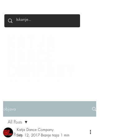
+386 41 649 599
katjadanceco@gmail.com
objava
All Posts
Katja Dance Company
All Posts
Sep 12, 2017
Branje traja 1 min