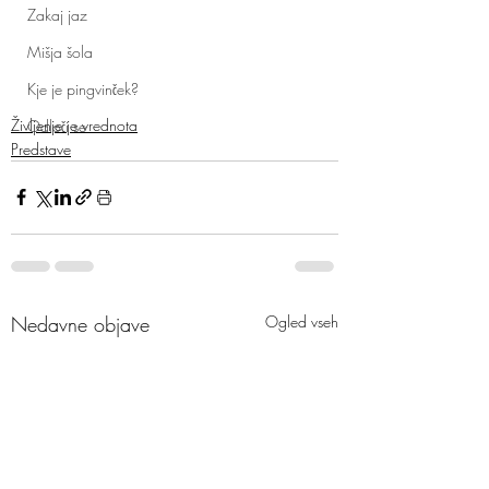
Zakaj jaz
Mišja šola
Kje je pingvinček?
Življenje je vrednota
Odloči se
Predstave
Nedavne objave
Ogled vseh