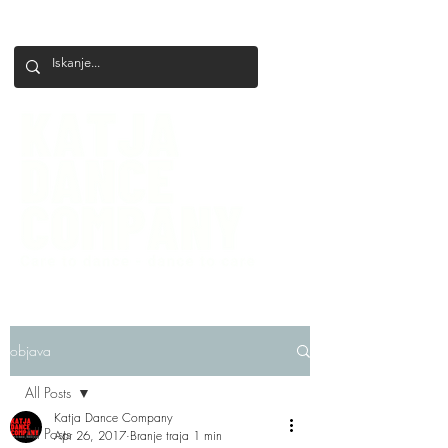
+386 41 649 599
katjadanceco@gmail.com
objava
All Posts
Katja Dance Company
All Posts
Apr 26, 2017
Branje traja 1 min