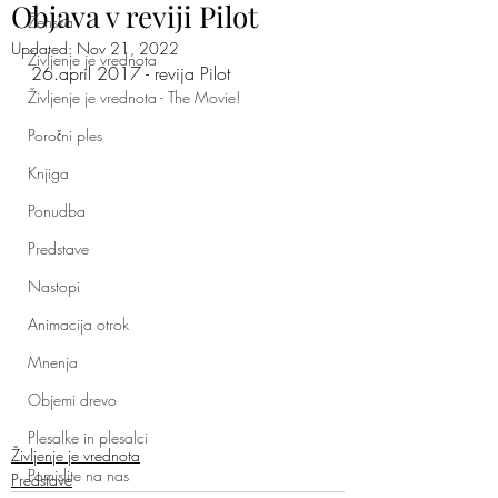
Objava v reviji Pilot
Ženska
Updated:
Nov 21, 2022
Življenje je vrednota
26.april 2017 - revija Pilot
Življenje je vrednota - The Movie!
Poročni ples
Knjiga
Ponudba
Predstave
Nastopi
Animacija otrok
Mnenja
Objemi drevo
Plesalke in plesalci
Življenje je vrednota
Pomislite na nas
Predstave