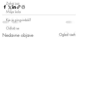
Zakaj jaz
Mišja šola
Kje je pingvinček?
Odloči se
Nedavne objave
Ogled vseh