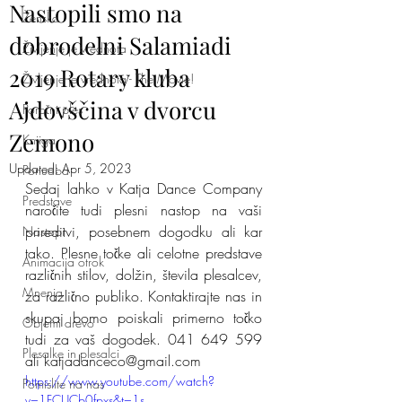
Nastopili smo na
Ženska
dobrodelni Salamiadi
Življenje je vrednota
2019 Rotary kluba
Življenje je vrednota - The Movie!
Ajdovščina v dvorcu
Poročni ples
Zemono
Knjiga
Updated:
Apr 5, 2023
Ponudba
Sedaj lahko v Katja Dance Company 
Predstave
naročite tudi plesni nastop na vaši 
prireditvi, posebnem dogodku ali kar 
Nastopi
tako. Plesne točke ali celotne predstave 
Animacija otrok
različnih stilov, dolžin, števila plesalcev, 
Mnenja
za različno publiko. Kontaktirajte nas in 
skupaj bomo poiskali primerno točko 
Objemi drevo
tudi za vaš dogodek. 041 649 599 
Plesalke in plesalci
ali katjadanceco@gmail.com
https://www.youtube.com/watch?
Pomislite na nas
v=1FCUCb0fpxs&t=1s