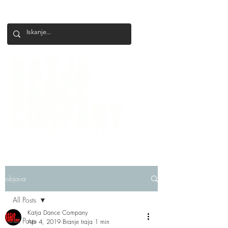
+386 41 649 599
katjadanceco@gmail.com
objava
All Posts
Katja Dance Company
All Posts
Apr 4, 2019
Branje traja 1 min