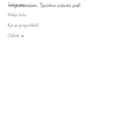
Zakaj jaz
nogometašem. Športna sobota pač!
Mišja šola
Kje je pingvinček?
Odloči se