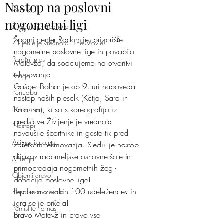
Nastop na poslovni
Ženska
nogometni ligi
Življenje je vrednota
Šporni center Radomlje, prizorišče 
Življenje je vrednota - The Movie!
nogometne poslovne lige in povabilo 
Poročni ples
Matevža, da sodelujemo na otvoritvi 
tekmovanja.
Knjiga
Gašper Bolhar je ob 9. uri napovedal 
Ponudba
nastop naših plesalk (Katja, Sara in 
Predstave
Katarina), ki so s koreografijo iz 
predstave Življenje je vrednota 
Nastopi
navdušile športnike in goste tik pred 
Animacija otrok
začetkom tekmovanja. Slediil je nastop 
dijakov radomeljske osnovne šole in 
Mnenja
primopredaja nogometnih žog - 
Objemi drevo
donacija poslovne lige!
Lep aplavz kakih 100 udeležencev in 
Plesalke in plesalci
igra se je pričela!
Pomislite na nas
Bravo Matevž in bravo vse 