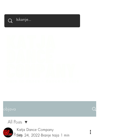
+386 41 649 599
katjadanceco@gmail.com
objava
All Posts
Katja Dance Company
All Posts
Sep 24, 2022
Branje traja 1 min