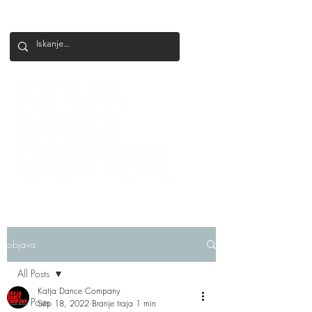
+386 41 649 599
katjadanceco@gmail.com
objava
All Posts
Katja Dance Company
All Posts
Sep 18, 2022
Branje traja 1 min