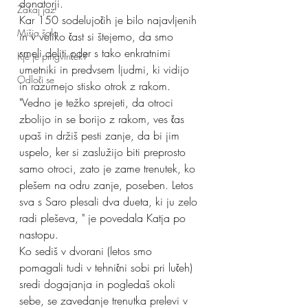
donatorji.
Zakaj jaz
Kar 150 sodelujočih je bilo najavljenih 
Mišja šola
in v veliko čast si štejemo, da smo 
smeli deliti oder s tako enkratnimi 
Kje je pingvinček?
umetniki in predvsem ljudmi, ki vidijo 
Odloči se
in razumejo stisko otrok z rakom.
"Vedno je težko sprejeti, da otroci 
zbolijo in se borijo z rakom, ves čas 
upaš in držiš pesti zanje, da bi jim 
uspelo, ker si zaslužijo biti preprosto 
samo otroci, zato je zame trenutek, ko 
plešem na odru zanje, poseben. Letos 
sva s Saro plesali dva dueta, ki ju zelo 
radi pleševa, " je povedala Katja po 
nastopu.
Ko sediš v dvorani (letos smo 
pomagali tudi v tehnični sobi pri lučeh) 
sredi dogajanja in pogledaš okoli 
sebe, se zavedanje trenutka prelevi v 