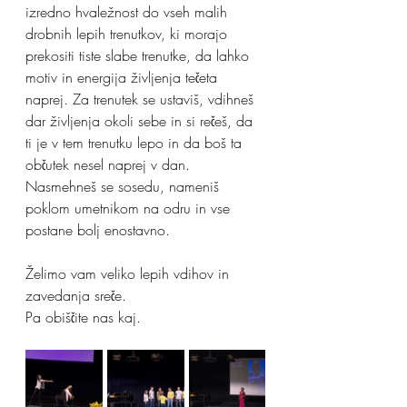
izredno hvaležnost do vseh malih 
drobnih lepih trenutkov, ki morajo 
prekositi tiste slabe trenutke, da lahko 
motiv in energija življenja tečeta 
naprej. Za trenutek se ustaviš, vdihneš 
dar življenja okoli sebe in si rečeš, da 
ti je v tem trenutku lepo in da boš ta 
občutek nesel naprej v dan. 
Nasmehneš se sosedu, nameniš 
poklom umetnikom na odru in vse 
postane bolj enostavno.
Želimo vam veliko lepih vdihov in 
zavedanja sreče. 
Pa obiščite nas kaj.