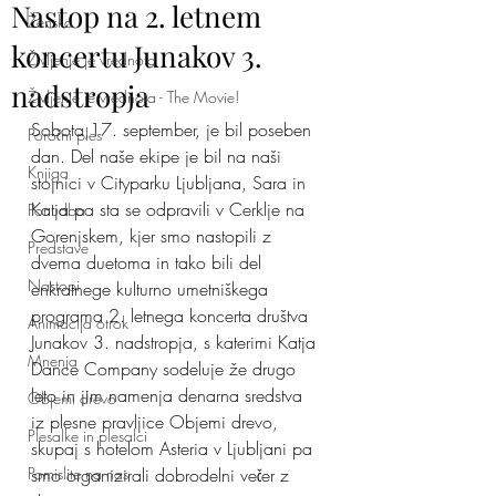
Nastop na 2. letnem
Ženska
koncertu Junakov 3.
Življenje je vrednota
nadstropja
Življenje je vrednota - The Movie!
Sobota,17. september, je bil poseben 
Poročni ples
dan. Del naše ekipe je bil na naši 
Knjiga
stojnici v Cityparku Ljubljana, Sara in 
Katja pa sta se odpravili v Cerklje na 
Ponudba
Gorenjskem, kjer smo nastopili z 
Predstave
dvema duetoma in tako bili del 
Nastopi
enkratnege kulturno umetniškega 
programa 2. letnega koncerta društva 
Animacija otrok
Junakov 3. nadstropja, s katerimi Katja 
Mnenja
Dance Company sodeluje že drugo 
leto in jim namenja denarna sredstva 
Objemi drevo
iz plesne pravljice Objemi drevo, 
Plesalke in plesalci
skupaj s hotelom Asteria v Ljubljani pa 
Pomislite na nas
smo organizirali dobrodelni večer z 