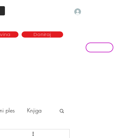
Prijava
ovina
Doniraj
Kontakt
ave
Najem plesne dvorane
more...
ni ples
Knjiga
o