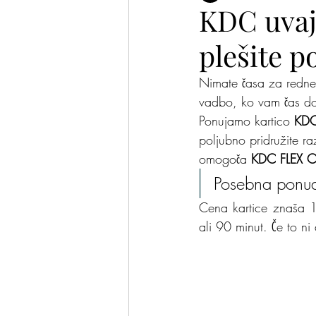
KDC uvaj
plešite po
Plesalke in plesalci
Pomis
Nimate časa za redne t
vadbo, ko vam čas dop
Ponujamo kartico 
KDC
poljubno pridružite r
omogoča 
KDC FLEX C
Posebna ponud
Cena kartice znaša 
ali 90 minut. Če to ni