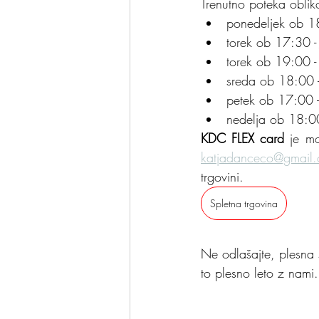
Trenutno poteka oblik
ponedeljek ob 18
torek ob 17:30 -
torek ob 19:00 -
sreda ob 18:00 -
petek ob 17:00 -
nedelja ob 18:00 
KDC FLEX card
katjadanceco@gmail
trgovini. 
Spletna trgovina
Ne odlašajte, plesna 
to plesno leto z nami.