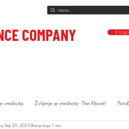
NCE COMPANY
E-trg
Predstave
Plesne vadbe
Ponudba
Company
Mediji in obj
ce to care.
 je vrednota
Življenje je vrednota - The Movie!
Poroč
ny
astopi
Sep 20, 2023
Animacija otrok
Branje traja 1 min
Mnenja
Objemi drev