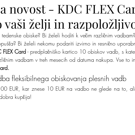
a novost - KDC FLEX Car
 vaši želji in razpoložljiv
lite na nas
Zakaj jaz
Mišja šola
Kje je pingvi
edenske obiske? Bi želeli hoditi k večim različnim vadbam? B
ušča? Bi želeli nekomu podariti izvirno in resnično uporab
 FLEX Card
 - predplačniško kartico 10 obiskov vadb, s kate
azličnim vadbam v treh mesecih od datuma nakupa. Vse to i
ard.
ba fleksibilnega obiskovanja plesnih vadb
100 EUR, kar znese 10 EUR na vadbo ne glede na to, ali
 dobra kupčija!