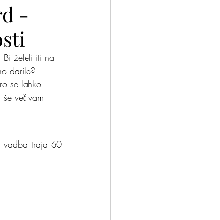
d -
osti
nček?
Odloči se
i želeli iti na 
no darilo? 
ro se lahko 
n še več vam 
 vadba traja 60 