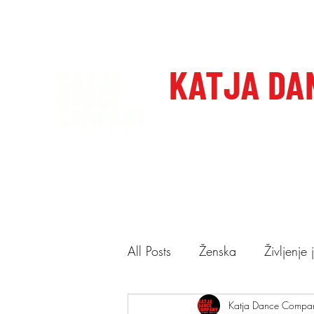
katjadanceco@gmail.com
+386 41 649 599
KATJA DA
Domov
Care to dance, dan
All Posts
Ženska
Življenje
Ponudba
Katja Dance Compa
Predstave
N