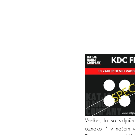
Vadbe, ki so vključ
oznako * v našem v