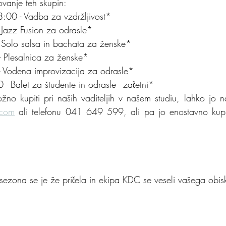
ovanje teh skupin:
:00 - Vadba za vzdržljivost*
 Jazz Fusion za odrasle*
 Solo salsa in bachata za ženske*
 Plesalnica za ženske*
 Vodena improvizacija za odrasle*
- Balet za študente in odrasle - začetni*
.com
 ali telefonu 041 649 599, ali pa jo enostavno kupite
sezona se je že pričela in ekipa KDC se veseli vašega obisk
 