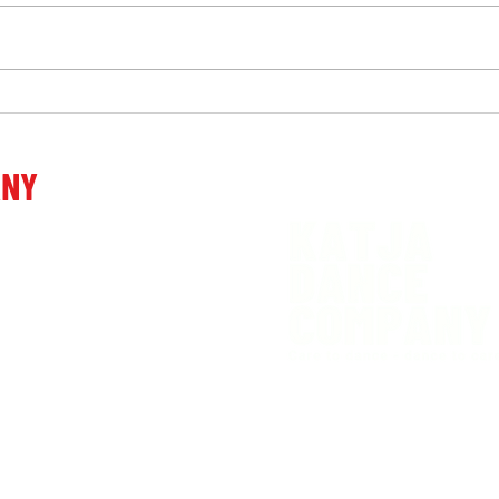
Mišja šola v Kranjski Gori
Balet
postavila nov mejnik
nova
Pose
ANY
 Ljubljani
venia