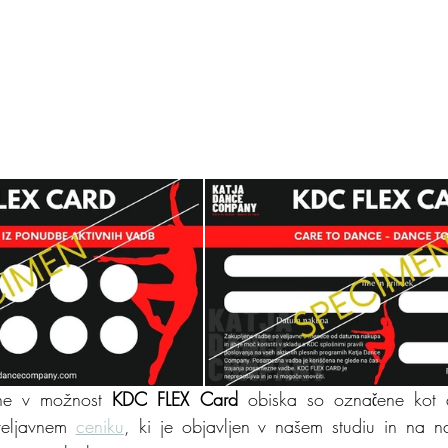
ene v možnost 
KDC FLEX Card
 obiska so označene kot a
eljavnem 
ceniku
, ki je objavljen v našem studiu in na naši