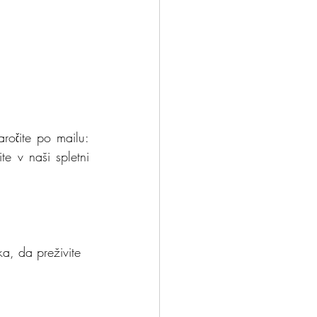
 je možno kupiti pri naših vaditeljih v našem studiu, lahko jo naročite po mailu: 
 v naši spletni 
a, da preživite 