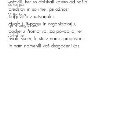
ustavili, ker so obiskali katero od naših 
Zakaj jaz
predstav in so imeli priložnost 
Mišja šola
pogovora z ustvarjalci.
Hvala Cityparku in organizatorju, 
Kje je pingvinček?
podjetju Promotiva, za povabilo, ter 
Odloči se
hvala vsem, ki ste z nami spregovorili 
in nam namenili vaš dragoceni čas.