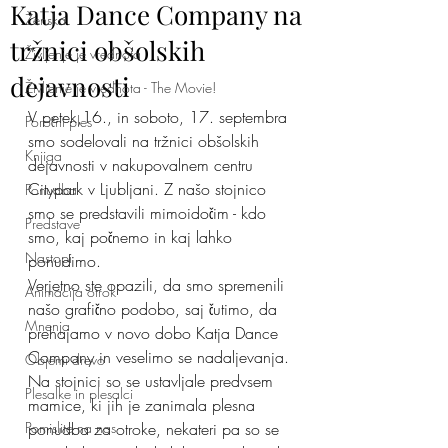
Katja Dance Company na
Ženska
tržnici obšolskih
Življenje je vrednota
dejavnosti
Življenje je vrednota - The Movie!
V petek,16., in soboto, 17. septembra 
Poročni ples
smo sodelovali na tržnici obšolskih 
Knjiga
dejavnosti v nakupovalnem centru 
Citypark v Ljubljani. Z našo stojnico 
Ponudba
smo se predstavili mimoidočim - kdo 
Predstave
smo, kaj počnemo in kaj lahko 
Nastopi
ponudimo. 
Verjetno ste opazili, da smo spremenili 
Animacija otrok
našo grafično podobo, saj čutimo, da 
Mnenja
prehajamo v novo dobo Katja Dance 
Company in veselimo se nadaljevanja.
Objemi drevo
Na stojnici so se ustavljale predvsem 
Plesalke in plesalci
mamice, ki jih je zanimala plesna 
Pomislite na nas
ponudba za otroke, nekateri pa so se 