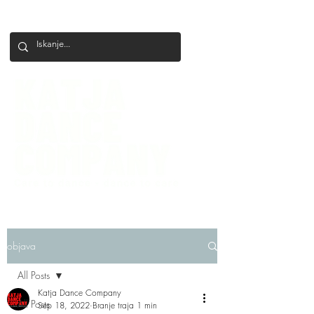
+386 41 649 599
katjadanceco@gmail.com
objava
All Posts
Katja Dance Company
All Posts
Sep 18, 2022
Branje traja 1 min