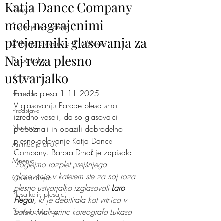
Katja Dance Company
Ženska
med nagrajenimi
Življenje je vrednota
prejemniki glasovanja za
Življenje je vrednota - The Movie!
Naj roza plesno
Poročni ples
ustvarjalko
Knjiga
Parada plesa 1.11.2025
Ponudba
V glasovanju Parade plesa smo 
Predstave
izredno veseli, da so glasovalci 
Nastopi
prepoznali in opazili dobrodelno 
plesno delovanje Katja Dance 
Animacija otrok
Company. Barbra Drnač je zapisala: 
Mnenja
"
Poglejmo razplet prejšnjega 
glasovanja v katerem ste za naj roza 
Objemi drevo
plesno ustvarjalko izglasovali 
Laro 
Plesalke in plesalci
Flegar
, ki je debitirala kot vrtnica v 
Pomislite na nas
baletu Mali princ koreografa Lukasa 