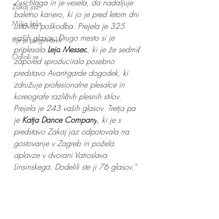
Zuschlaga in je vesela, da nadaljuje 
Zakaj jaz
baletno kariero, ki jo je pred letom dni 
Mišja šola
ustavila poškodba. Prejela je 325 
vaših glasov. Drugo mesto si je 
Kje je pingvinček?
priplesala 
Leja
Messec
, ki je že sedmič 
Odloči se
zapored sproducirala posebno 
predstavo Avant-garde dogodek, ki 
združuje profesionalne plesalce in 
koreografe različnih plesnih stilov. 
Prejela je 243 vaših glasov. Tretja pa 
je 
Katja Dance Company
, ki je s 
predstavo Zakaj jaz odpotovala na 
gostovanje v Zagreb in požela 
aplavze v dvorani Vatroslava 
Linsinskega. Dodelili ste ji 76 glasov."