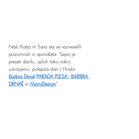
Naši Katja in Sara sta se razveselili 
pozornosti in sporočata: "
Lepo je 
prejeti darilo, sploh tako ročno 
ustvarjeno, polepša dan:) Hvala 
Barbra Drnač
PARADA PLESA - BARBRA 
DRNAČ
 in 
MonyDesign
".