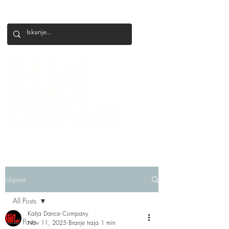
+386 41 649 599
katjadanceco@gmail.com
objava
All Posts
Katja Dance Company
All Posts
Nov 11, 2025
Branje traja 1 min