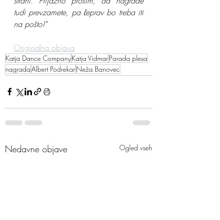
strani. Prijazno prosim, da nagrade 
tudi prevzamete, pa čeprav bo treba iti 
na pošto!"
Originalna objava
Katja Dance Company
Katja Vidmar
Parada plesa
nagrada
Albert Podrekar
Neža Banovec
Nedavne objave
Ogled vseh