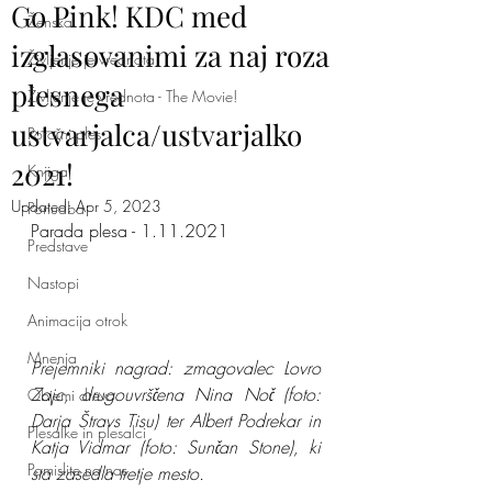
Go Pink! KDC med
Ženska
izglasovanimi za naj roza
Življenje je vrednota
plesnega
Življenje je vrednota - The Movie!
ustvarjalca/ustvarjalko
Poročni ples
2021!
Knjiga
Updated:
Apr 5, 2023
Ponudba
Parada plesa - 1.11.2021
Predstave
Nastopi
Animacija otrok
Mnenja
Prejemniki nagrad: zmagovalec Lovro 
Zajc, drugouvrščena Nina Noč (foto: 
Objemi drevo
Darja Štravs Tisu) ter Albert Podrekar in 
Plesalke in plesalci
Katja Vidmar (foto: Sunčan Stone), ki 
Pomislite na nas
sta zasedla tretje mesto. 