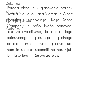
Zakaj jaz
Parada plesa je v glasovanje bralcev 
Mišja šola
uvrstila tudi duo Katja Vidmar in Albert 
Podrekar - ustanovitelja  Katja Dance 
Kje je pingvinček?
Company in našo Nežo Banovec. 
Odloči se
Tako zelo veseli smo, da so bralci tega 
edinstvenega plesnega spletnega 
portala namenili svoje glasove tudi 
nam in se tako spomnili na nas kljub 
tem tako temnim časom za ples. 