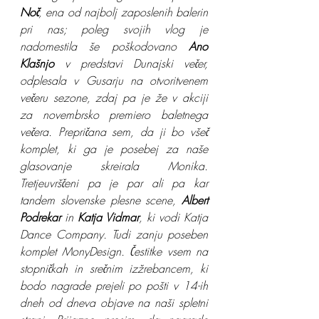
Noč
, ena od najbolj zaposlenih balerin 
pri nas; poleg svojih vlog je 
nadomestila še poškodovano 
Ano 
Klašnjo
 v predstavi Dunajski večer, 
odplesala v Gusarju na otvoritvenem 
večeru sezone, zdaj pa je že v akciji 
za novembrsko premiero baletnega 
večera. Prepričana sem, da ji bo všeč 
komplet, ki ga je posebej za naše 
glasovanje skreirala Monika. 
Tretjeuvrščeni pa je par ali pa kar 
tandem slovenske plesne scene, 
Albert 
Podrekar
 in
 Katja Vidmar
, ki vodi Katja 
Dance Company. Tudi zanju poseben 
komplet MonyDesign. Čestitke vsem na 
stopničkah in srečnim izžrebancem, ki 
bodo nagrade prejeli po pošti v 14-ih 
dneh od dneva objave na naši spletni 