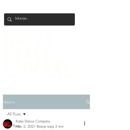
+386 41 649 599
katjadanceco@gmail.com
objava
All Posts
Katja Dance Company
All Posts
Nov 2, 2021
Branje traja 2 min