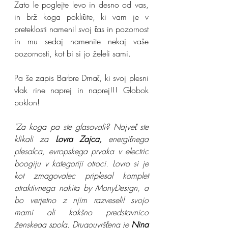
Zato le poglejte levo in desno od vas, 
in brž koga pokličite, ki vam je v 
preteklosti namenil svoj čas in pozornost 
in mu sedaj namenite nekaj vaše 
pozornosti, kot bi si jo želeli sami. 
Pa še zapis Barbre Drnač, ki svoj plesni 
vlak rine naprej in naprej!!! Globok 
poklon!
"Za koga pa ste glasovali? Največ ste 
klikali za
 Lovra Zajca,
 energičnega 
plesalca, evropskega prvaka v electric 
boogiju v kategoriji otroci. Lovro si je 
kot zmagovalec priplesal komplet 
atraktivnega nakita by MonyDesign, a 
bo verjetno z njim razveselil svojo 
mami ali kakšno predstavnico 
ženskega spola. Drugouvrščena je 
Nina 