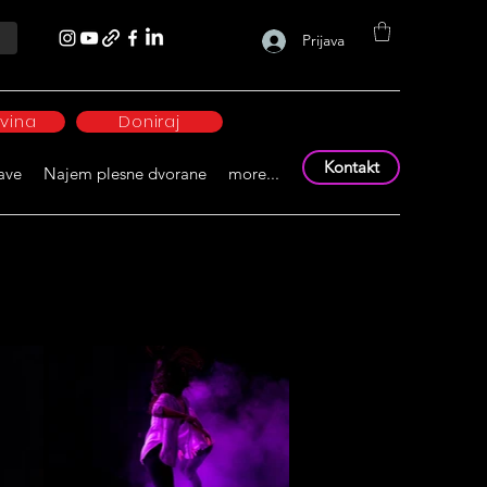
Prijava
ovina
Doniraj
Kontakt
ave
Najem plesne dvorane
more...