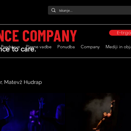
NCE COMPANY
E-trg
Predstave
Plesne vadbe
Ponudba
Company
Mediji in obj
ce to care.
ar, Matevž Hudrap