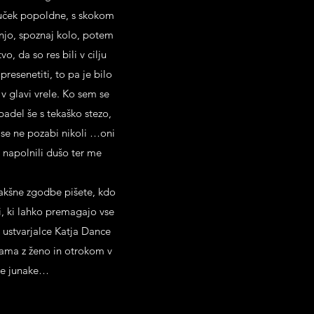
ljuček popoldne, s skokom
šnjo, spoznaj kolo, potem
o, da so res bili v cilju
presenetiti, to pa je bilo
v glavi vrele. Ko sem se
adel še s tekaško stezo,
a se ne pozabi nikoli …oni
i napolnili dušo ter me
 kakšne zgodbe pišete, kdo
ci, ki lahko premagajo vse
 - ustvarjalce Katja Dance
 nama z ženo in otrokom v
le junake…