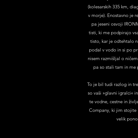
(kolesarskih 335 km, dia
v morje). Enostavno je r
pa jeseni osvoji IRONMAN
tisti, ki me podpirajo vs
tisto, kar je odtehtalo
podal v vodo in si po p
nisem razmišljal o ničeme
pa so stali tam in me 
To je bil tudi razlog in 
so vaši »glavni igralci« 
te vodne, cestne in življ
Company, ki jim stojite 
velik pono