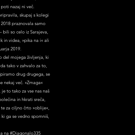
 poti nazaj ni več.
ipravila, skupaj s kolegi
bra 2018 praznovala samo
bili so celo iz Sarajeva,
 in videa, »pika na i« ali
uarja 2019.
o del mojega življenja, ki
 da tako v zahvalo za to,
odpiramo drug drugega, se
še nekaj več. »Zmaga«
je to tako za vse nas naš
lečina in hkrati sreča,
te za ciljno črto »oblije«,
in ki ga se vedno spomniš,
lala na #Diagonalo335