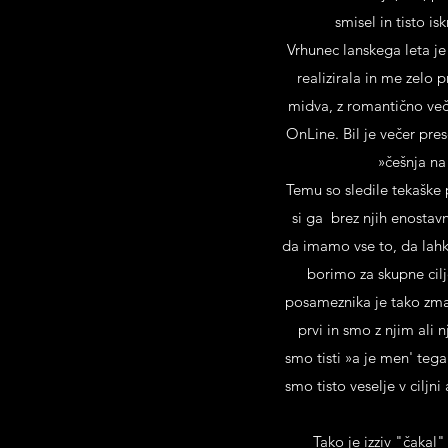
smisel in tisto is
Vrhunec lanskega leta je
realizirala in me zelo 
midva, z romantično veče
OnLine. Bil je večer pres
»češnja na
Temu so sledile tekaške p
si ga brez njih enostavn
da imamo vse to, da lahk
borimo za skupne cil
posameznika je tako zmag
prvi in smo z njim ali
smo tisti »a je men' tega 
smo tisto veselje v ciljn
Tako je izziv "čakal