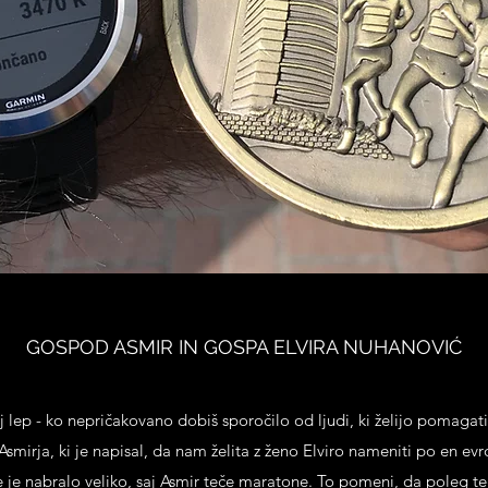
GOSPOD ASMIR IN GOSPA ELVIRA NUHANOVIĆ
 lep - ko nepričakovano dobiš sporočilo od ljudi, ki želijo pomagati 
smirja, ki je napisal, da nam želita z ženo Elviro nameniti po en evro
e je nabralo veliko, saj Asmir teče maratone. To pomeni, da poleg teg