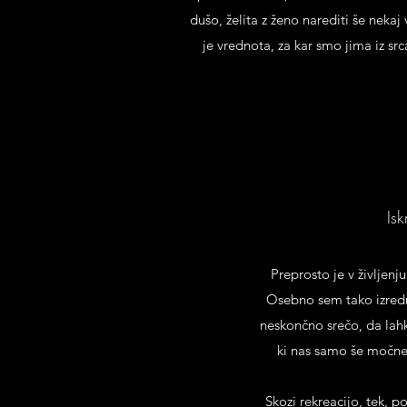
dušo, želita z ženo narediti še neka
je vrednota, za kar smo jima iz sr
Is
Preprosto je v življenju
Osebno sem tako izredn
neskončno srečo, da lahk
ki nas samo še močnej
Skozi rekreacijo, tek, p