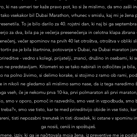
kro, ki nas usmeri ter kaže pravo pot, ko si že mislimo, da smo zašli in
 tako vsekakor bil Dubai Marathon, vrhunec v smislu, kaj mi je žena pr
presenetila. To je bilo darilo za 40. rojstni dan, ki naj bi ga septem
rjo za dva, bila pa je večerja presenečenja in celotna klapa zbrana – 
enečenj, večer spominov na prvih 40 let otroštva, otroštva v obliki slik
 torti« pa je bila štartnina, potovanje v Dubai, na Dubai maraton jan
rireditve - vedno s kolegi, prijatelji, znanci, družino in osebami, ki s
o ne predstavljam. Kilometri so se tako nabirali in odločitev je bila,
o na polno živimo, si delimo korake, si stojimo z ramo ob rami, p
je in nikoli ne gledamo ali mislimo samo nase, da iz tega naredimo 
a vseh, če je nekomu prva 10-ka, prvi polmaraton ali prvi maraton, 
 njo, smo v oporo, pomoč in razvedrilo, smo vest in vzpodbuda, smo bo
treba?«, smo vse tisto, kar te med prireditvijo obide in vse tisto, kar 
i areni, tisti nepozabni trenutek in tisti dosežek, ki ostane v spominu 
ga nosiš, ceniš in spoštuješ.
" mene, izziv, ki ga je načrtovala moja žena, iz preventive me je pos