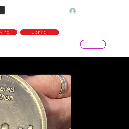
Prijava
ovina
Doniraj
Kontakt
ave
Najem plesne dvorane
more...