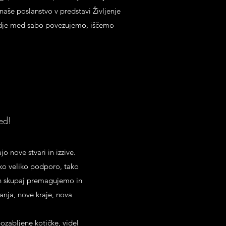
naše poslanstvo v predstavi Življenje
 ljudje med sabo povezujemo, iščemo
ed!
jo nove stvari in izzive.
ko veliko podporo, tako
jih skupaj premagujemo in
anja, nove kraje, nova
pozabljene kotičke, videl