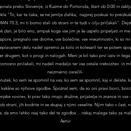
gonala preko Slovenije, iz Kuzme do Portoroža, štart ob 0:00 in zak
ekla:"To, kar te čaka, se ne jemlje zlahka, najprej poskusi to preizku
 70.3, mi ti bomo stali ob strani in te tudi v cilju pričakali". Dejstv
ak dan, je bilo eno, ampak koga vse jim je še uspelo pripeljati in me 
 napore, pregnalo vse dvome, vse bolečine, vse »neumnosti«, ki so mi 
replavanem delu nadel opremo za kolo in kolesaril ter se potem spop
r drugem, kot o progi in nalogah. Meni je bil tako prvi izziv in teg
ponosno pričakali, mi nadeli medaljo ter vse ostale »rekvizite« in m
neizmerno osrečili.
trenutek, ko sem se spomnil na vas, ko sem se spomnil, kaj vi delate,
in kakšne so njihove zgodbe. Spoznal sem, da so oni pravi borci, bor
enjske »ovire«, ki prav tako imajo družine, prijatelje in znance in vas
ob strani, jih bodrite in se skupaj z njimi veselite. Njim tako v čast,
s, da smo lahko vsaj tako del te zgodbe …nekaj malega tako za ma
Asmir