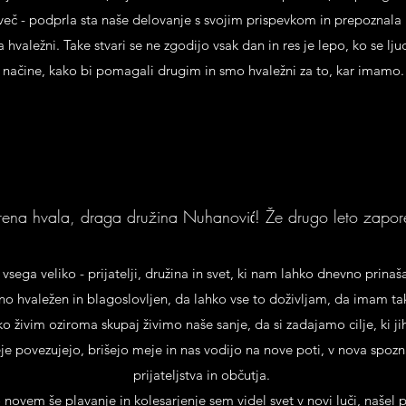
j več - podprla sta naše delovanje s svojim prispevkom in prepoznala 
ca hvaležni. Take stvari se ne zgodijo vsak dan in res je lepo, ko se
načine, kako bi pomagali drugim in smo hvaležni za to, kar imamo.
krena hvala, draga družina Nuhanović! Že drugo leto zapor
 vsega veliko - prijatelji, družina in svet, ki nam lahko dnevno prinaša
o hvaležen in blagoslovljen, da lahko vse to doživljam, da imam ta
o živim oziroma skupaj živimo naše sanje, da si zadajamo cilje, ki 
e povezujejo, brišejo meje in nas vodijo na nove poti, v nova spozn
prijateljstva in občutja.
o novem še plavanje in kolesarjenje sem videl svet v novi luči, našel 