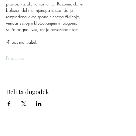
prostor, v zrak, kamorkoli … Razume, da je 
bolezen del nje, njenega telesa, da je 
razpredena v vse spone njenega življenja, 
vendar s svojim kljubovanjem in pogumom 
skuša odgnati vse, kar je povezano s tem.
»Ti boš moj valček,
Prikaži več
Deli ta dogodek