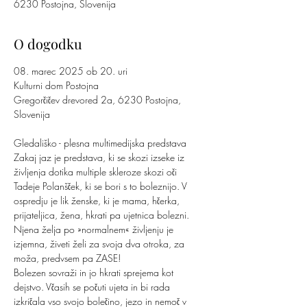
6230 Postojna, Slovenija
O dogodku
08. marec 2025 ob 20. uri
Kulturni dom Postojna
Gregorčičev drevored 2a, 6230 Postojna, 
Slovenija
Gledališko - plesna multimedijska predstava 
Zakaj jaz je predstava, ki se skozi izseke iz 
življenja dotika multiple skleroze skozi oči 
Tadeje Polanšček, ki se bori s to boleznijo. V 
ospredju je lik ženske, ki je mama, hčerka, 
prijateljica, žena, hkrati pa ujetnica bolezni. 
Njena želja po »normalnem« življenju je 
izjemna, živeti želi za svoja dva otroka, za 
moža, predvsem pa ZASE!
Bolezen sovraži in jo hkrati sprejema kot 
dejstvo. Včasih se počuti ujeta in bi rada 
izkričala vso svojo bolečino, jezo in nemoč v 