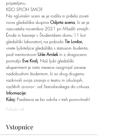
prijateljstvu.
KDO SPLOH SMO?
Na »glumski« sceni se je rodila in pričela zoreti 
nova gledališka skupina 
Odprta scena
, ki se je 
razcvetela novembra 2021 pri Mladih zmajih - 
Črnuče in kasneje v Študentskem domu 11 kot 
gledališki laboratorij na pobudo 
Tie Lončar,
vnete ljubiteljice gledališča s statusom študenta, 
pod mentorstvom 
Urše Arnšek
 in z dragoceno 
pomočjo 
Eve Kralj
. Naš ljubi gledališki 
eksperiment je nato mesece razgrinjal zavese 
nadobudnim študentom, ki so drug drugemu 
razkrivali svoja znanja o teatru in izkušnjah, 
različnih izvorov - od Stanislavskega do cirkusa. 
Informacije:
Kdaj: 
Predstava se bo odvila v treh ponovitvah!
Prikaži več
Vstopnice