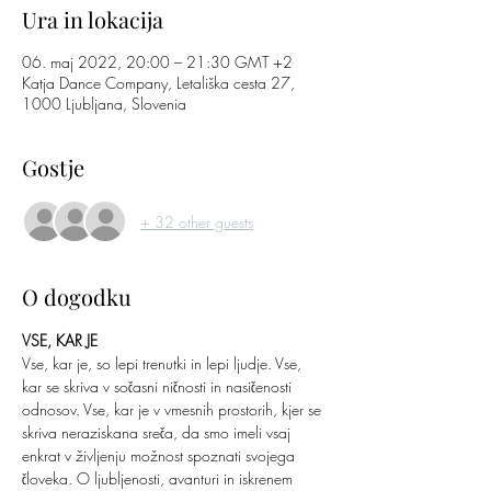
Ura in lokacija
06. maj 2022, 20:00 – 21:30 GMT +2
Katja Dance Company, Letališka cesta 27,
1000 Ljubljana, Slovenia
Gostje
+ 32 other guests
O dogodku
VSE, KAR JE
Vse, kar je, so lepi trenutki in lepi ljudje. Vse, 
kar se skriva v sočasni ničnosti in nasičenosti 
odnosov. Vse, kar je v vmesnih prostorih, kjer se 
skriva neraziskana sreča, da smo imeli vsaj 
enkrat v življenju možnost spoznati svojega 
človeka. O ljubljenosti, avanturi in iskrenem 