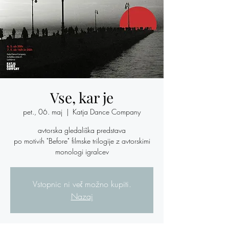
Vse, kar je
pet., 06. maj
  |  
Katja Dance Company
avtorska gledališka predstava
po motivih "Before" filmske trilogije z avtorskimi
monologi igralcev
Vstopnic ni več možno kupiti.
Nazaj