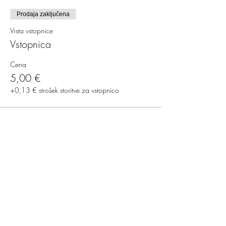
Prodaja zaključena
Vrsta vstopnice
Vstopnica
Cena
5,00 €
+0,13 € strošek storitve za vstopnico
Deli ta dogodek