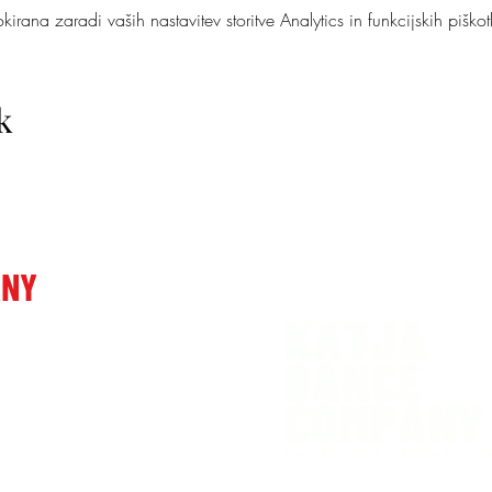
irana zaradi vaših nastavitev storitve Analytics in funkcijskih piškot
k
ANY
 Ljubljani
venia