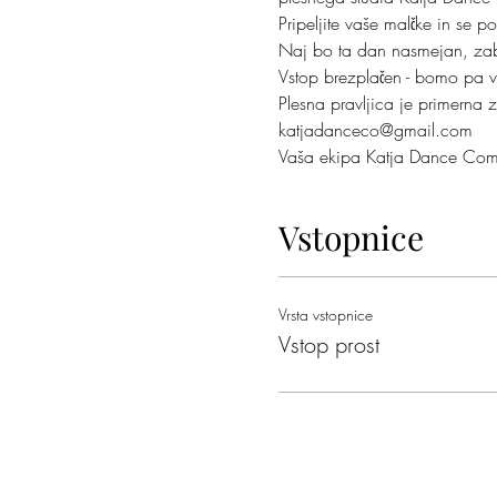
Pripeljite vaše malčke in se p
Naj bo ta dan nasmejan, zaba
Vstop brezplačen - bomo pa ve
Plesna pravljica je primerna
katjadanceco@gmail.com

Vaša ekipa Katja Dance Co
Vstopnice
Vrsta vstopnice
Vstop prost