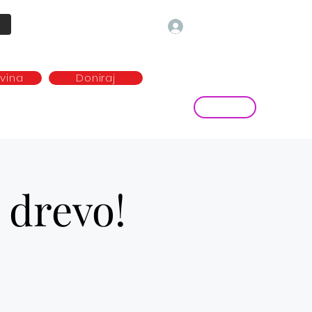
Prijava
ovina
Doniraj
Kontakt
ave
Najem plesne dvorane
more...
 drevo!