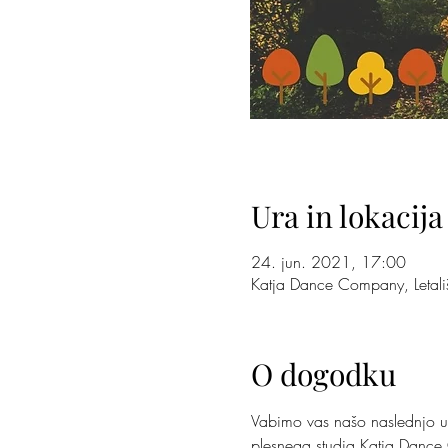
Ura in lokacija
24. jun. 2021, 17:00
Katja Dance Company, Letali
O dogodku
Vabimo vas našo naslednjo up
plesnega studia Katja Dance C