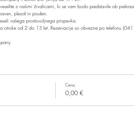
oveselite z našimi živalicami, ki se vam bodo predstavile ob prekrasn
ven, plesoč in poučen.

seli vašega prostovoljnega prispevka.

 za otroke od 2 do 13 let. Rezervacije so obvezne po telefonu (04
mpany
Cena
0,00 €