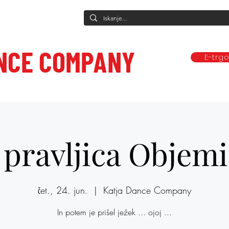
NCE COMPANY
E-trg
Predstave
Plesne vadbe
Ponudba
Company
Mediji in obj
ce to care.
 pravljica Objemi
čet., 24. jun.
  |  
Katja Dance Company
In potem je prišel ježek ... ojoj ...