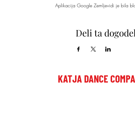
Aplikacija Google Zemljevidi je bila blok
Deli ta dogode
KATJA DANCE COMP
Poštni naslov:
Dragomer, Laze 27, 1351 Brezovica pri
Plesni studio:
Letališka cesta 27, 1000 Ljubljana, Slo
+386 41 649 599