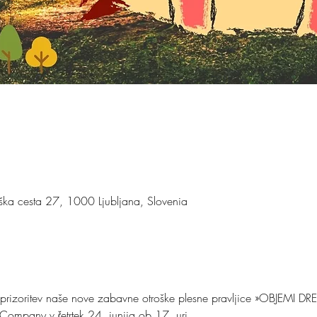
ška cesta 27, 1000 Ljubljana, Slovenia
rizoritev naše nove zabavne otroške plesne pravljice »OBJEMI DRE
ompany v četrtek 24. junija ob 17. uri.
