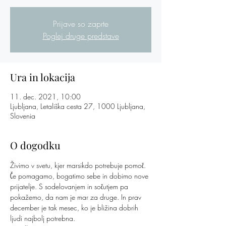
Prijave so zaprte
Poglej druge predstave
Ura in lokacija
11. dec. 2021, 10:00
Ljubljana, Letališka cesta 27, 1000 Ljubljana,
Slovenia
O dogodku
Živimo v svetu, kjer marsikdo potrebuje pomoč. 
Če pomagamo, bogatimo sebe in dobimo nove 
prijatelje. S sodelovanjem in sočutjem pa 
pokažemo, da nam je mar za druge. In prav 
december je tak mesec, ko je bližina dobrih 
ljudi najbolj potrebna. 