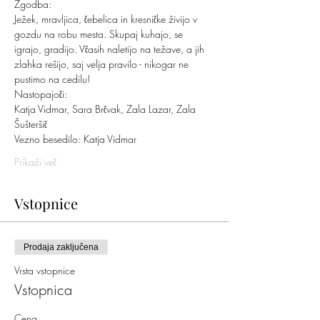
Zgodba:
Ježek, mravljica, čebelica in kresničke živijo v 
gozdu na robu mesta. Skupaj kuhajo, se 
igrajo, gradijo. Včasih naletijo na težave, a jih 
zlahka rešijo, saj velja pravilo - nikogar ne 
pustimo na cedilu!
Nastopajoči:
Katja Vidmar, Sara Brčvak, Zala Lazar, Zala 
Šušteršič
Vezno besedilo: Katja Vidmar
Prikaži več
Vstopnice
Prodaja zaključena
Vrsta vstopnice
Vstopnica
Cena