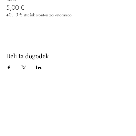
5,00 €
+0,13 € strošek storitve za vstopnico
Deli ta dogodek
KATJA DANCE COMPANY
Poštni naslov: