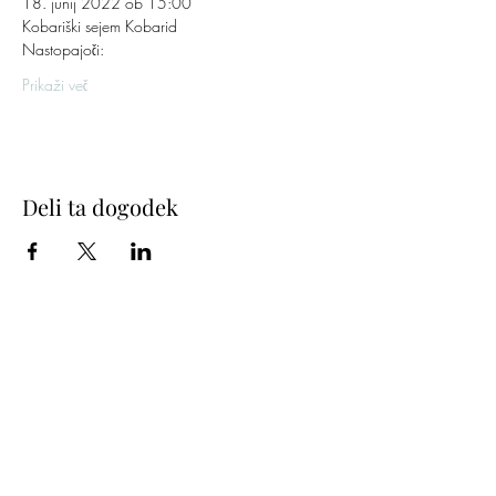
18. junij 2022 ob 15:00
Kobariški sejem Kobarid
Nastopajoči:
Prikaži več
Deli ta dogodek