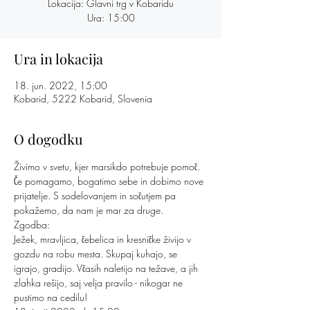
Lokacija: Glavni trg v Kobaridu
Ura: 15:00
Ura in lokacija
18. jun. 2022, 15:00
Kobarid, 5222 Kobarid, Slovenia
O dogodku
Živimo v svetu, kjer marsikdo potrebuje pomoč. 
Če pomagamo, bogatimo sebe in dobimo nove 
prijatelje. S sodelovanjem in sočutjem pa 
pokažemo, da nam je mar za druge.
Zgodba:
Ježek, mravljica, čebelica in kresničke živijo v 
gozdu na robu mesta. Skupaj kuhajo, se 
igrajo, gradijo. Včasih naletijo na težave, a jih 
zlahka rešijo, saj velja pravilo - nikogar ne 
pustimo na cedilu!