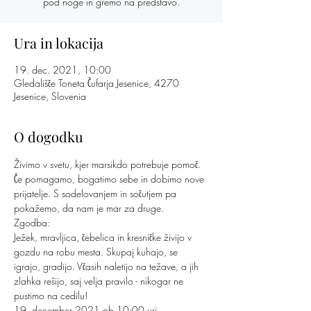
pod noge in gremo na predstavo.
Ura in lokacija
19. dec. 2021, 10:00
Gledališče Toneta Čufarja Jesenice, 4270
Jesenice, Slovenia
O dogodku
Živimo v svetu, kjer marsikdo potrebuje pomoč. 
Če pomagamo, bogatimo sebe in dobimo nove 
prijatelje. S sodelovanjem in sočutjem pa 
pokažemo, da nam je mar za druge.
Zgodba:
Ježek, mravljica, čebelica in kresničke živijo v 
gozdu na robu mesta. Skupaj kuhajo, se 
igrajo, gradijo. Včasih naletijo na težave, a jih 
zlahka rešijo, saj velja pravilo - nikogar ne 
pustimo na cedilu!
19. december 2021 ob 10:00 uri