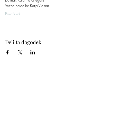
Dolinar, Katarina Gregorič
Vezno besedilo: Katja Vidmar
Prikaži več
Deli ta dogodek