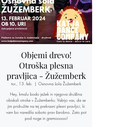
Objemi drevo!
Otroška plesna
pravljica - Žužemberk
tor., 13. feb.
  |  
Osnovna šola Žužemberk
Hey, kmalu bodo ježek in njegova druščina
obiskali otroke v Žužemberku. Vabijo vas, da se
jim pridružite na tej prekrasni plesni pravljici, ki
vam bo naredila soboto prav čarobno. Zato pot
pod noge in gremooooo!