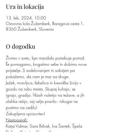
Ura in lokacija
13. feb. 2024, 10:00
Osnovna šola Žužemberk, Baragova cesta 1,
8360 Žužemberk, Slovenia
O dogodku
Živimo v svetu, kjer marsikdo potrebuje pomoč. 
Če pomagamo, bogatimo sebe in dobimo nove 
prijatelje. S sodelovanjem in sočutjem pa 
pokažemo, da nam je mar za druge.
Ježek, mravljica, čebelica in kresničke živijo v 
gozdu na robu mesta. Skupaj kuhajo, se 
igrajo, gradijo. Včasih naletijo na težave, a jih 
zlahka rešijo, saj velja pravilo - nikogar ne 
pustimo na cedilu!
Zakupljena uprizoritev!
Nastopajoči:
Katja Vidmar, Sara Brčvak, Iva Šantek, Špela 