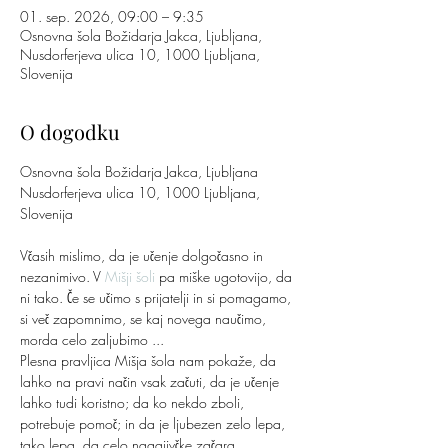
01. sep. 2026, 09:00 – 9:35
Osnovna šola Božidarja Jakca, Ljubljana,
Nusdorferjeva ulica 10, 1000 Ljubljana,
Slovenija
O dogodku
Osnovna šola Božidarja Jakca, Ljubljana
Nusdorferjeva ulica 10, 1000 Ljubljana, 
Slovenija
Včasih mislimo, da je učenje dolgočasno in 
nezanimivo. V 
Mišji šoli
 pa miške ugotovijo, da 
ni tako. Če se učimo s prijatelji in si pomagamo, 
si več zapomnimo, se kaj novega naučimo, 
morda celo zaljubimo ...
Plesna pravljica Mišja šola nam pokaže, da 
lahko na pravi način vsak začuti, da je učenje 
lahko tudi koristno; da ko nekdo zboli, 
potrebuje pomoč; in da je ljubezen zelo lepa, 
tako lepa, da celo nagajivčke začara.