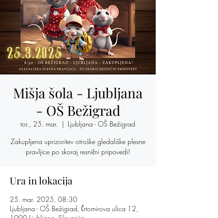
Mišja šola - Ljubljana
- OŠ Bežigrad
tor., 25. mar.
  |  
Ljubljana - OŠ Bežigrad
Zakupljena uprizoritev otroške gledališke plesne
pravljice po skoraj resnični pripovedi!
Ura in lokacija
25. mar. 2025, 08:30
Ljubljana - OŠ Bežigrad, Črtomirova ulica 12,
1000 Ljubljana, Slovenija