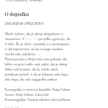
O dogodku
ZAKUPLJENA UPRIZORITEV!
Včasih mislimo, da je učenje dolgočasno in 
nezanimivo. V 
Mišji šoli
 pa miške ugotovijo, da 
ni tako. Če se učimo s prijatelji in si pomagamo, 
si več zapomnimo, se kaj novega naučimo, 
morda celo zaljubimo ...
Plesna pravljica Mišja šola nam pokaže, da 
lahko na pravi način vsak začuti, da je učenje 
lahko tudi koristno; da ko nekdo zboli, 
potrebuje pomoč; in da je ljubezen zelo lepa, 
tako lepa, da celo nagajivčke začara.
Koreografija in avtorica besedila: Katja Vidmar
Scena: Katja Vidmar, Luka Jurše
Kostumografija: Srednja tekstilna šola Ljubljana
Prikaži več