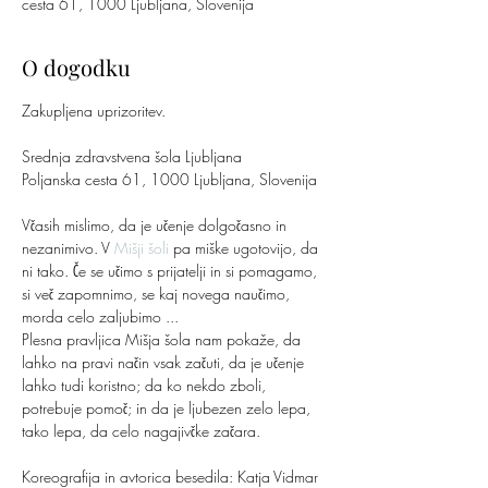
cesta 61, 1000 Ljubljana, Slovenija
O dogodku
Zakupljena uprizoritev.
Srednja zdravstvena šola Ljubljana
Poljanska cesta 61, 1000 Ljubljana, Slovenija
Včasih mislimo, da je učenje dolgočasno in 
nezanimivo. V 
Mišji šoli
 pa miške ugotovijo, da 
ni tako. Če se učimo s prijatelji in si pomagamo, 
si več zapomnimo, se kaj novega naučimo, 
morda celo zaljubimo ...
Plesna pravljica Mišja šola nam pokaže, da 
lahko na pravi način vsak začuti, da je učenje 
lahko tudi koristno; da ko nekdo zboli, 
potrebuje pomoč; in da je ljubezen zelo lepa, 
tako lepa, da celo nagajivčke začara.
Koreografija in avtorica besedila: Katja Vidmar 