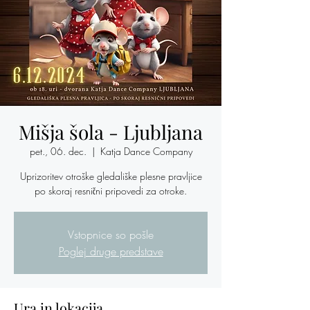
Mišja šola - Ljubljana
pet., 06. dec.
  |  
Katja Dance Company
Uprizoritev otroške gledališke plesne pravljice
po skoraj resnični pripovedi za otroke.
Vstopnice so pošle
Poglej druge predstave
Ura in lokacija