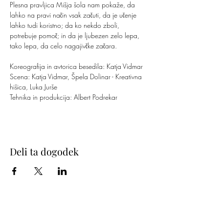
Plesna pravljica Mišja šola nam pokaže, da 
lahko na pravi način vsak začuti, da je učenje 
lahko tudi koristno; da ko nekdo zboli, 
potrebuje pomoč; in da je ljubezen zelo lepa, 
tako lepa, da celo nagajivčke začara.
Koreografija in avtorica besedila: Katja Vidmar 
Scena: Katja Vidmar, Špela Dolinar - Kreativna 
hišica, Luka Jurše
Tehnika in produkcija: Albert Podrekar
Deli ta dogodek