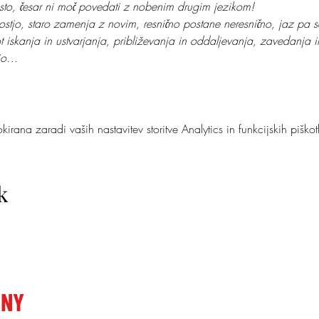
isto, česar ni moč povedati z nobenim drugim jezikom!
jostjo, staro zamenja z novim, resnično postane neresnično, jaz pa se
t iskanja in ustvarjanja, približevanja in oddaljevanja, zavedanja 
ejo…
irana zaradi vaših nastavitev storitve Analytics in funkcijskih piškot
k
ANY