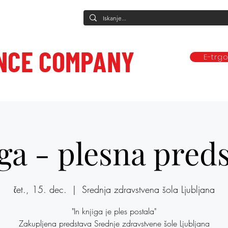
NCE COMPANY
E-trg
Predstave
Plesne vadbe
Ponudba
Company
Mediji in obj
ce to care.
ga - plesna pred
čet., 15. dec.
  |  
Srednja zdravstvena šola Ljubljana
"In knjiga je ples postala"
Zakupljena predstava Srednje zdravstvene šole Ljubljana