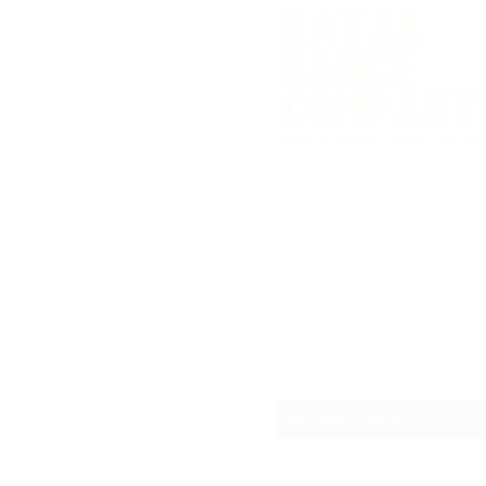
 Ljubljani
venia
Prijava na novice
any