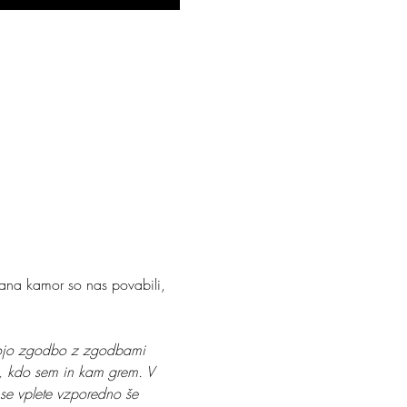
jana kamor so nas povabili, 
a mojo zgodbo z zgodbami 
n, kdo sem in kam grem. V 
a se vplete vzporedno še 