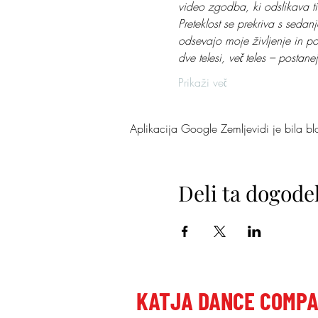
video zgodba, ki odslikava t
Preteklost se prekriva s sedan
odsevajo moje življenje in po
dve telesi, več teles – postan
Prikaži več
Aplikacija Google Zemljevidi je bila blok
Deli ta dogode
KATJA DANCE COMP