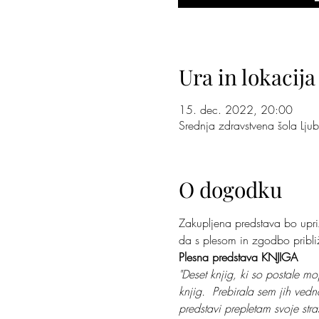
Ura in lokacija
15. dec. 2022, 20:00
Srednja zdravstvena šola Lju
O dogodku
Zakupljena predstava bo upri
da s plesom in zgodbo pribli
Plesna predstava KNJIGA
"Deset knjig, ki so postale m
knjig.  Prebirala sem jih ve
predstavi prepletam svoje stras