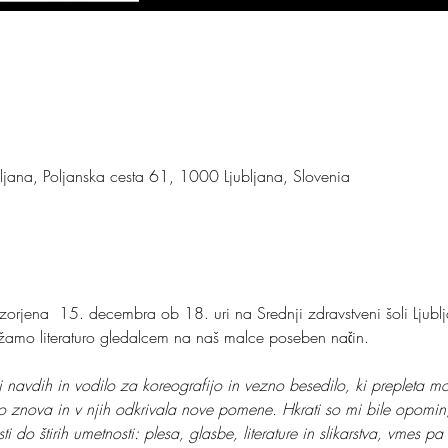
bljana, Poljanska cesta 61, 1000 Ljubljana, Slovenia
zorjena  15. decembra ob 18. uri na Srednji zdravstveni šoli Ljubl
žamo literaturo gledalcem na naš malce poseben način.
oj navdih in vodilo za koreografijo in vezno besedilo, ki preplet
dno znova in v njih odkrivala nove pomene. Hkrati so mi bile opomi
ti do štirih umetnosti: plesa, glasbe, literature in slikarstva, vmes p