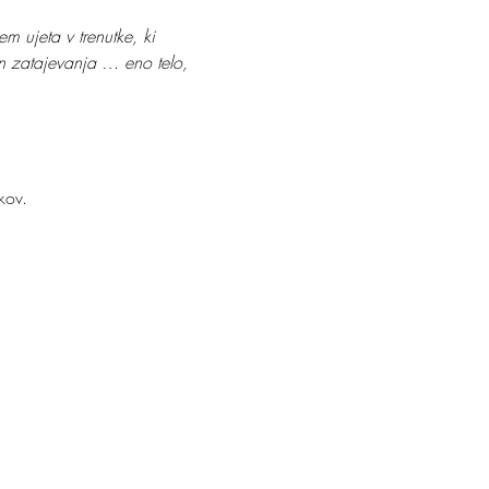
m ujeta v trenutke, ki 
in zatajevanja … eno telo, 
kov.