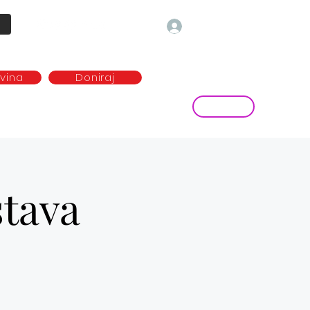
Prijava
ovina
Doniraj
Kontakt
ave
Najem plesne dvorane
more...
stava