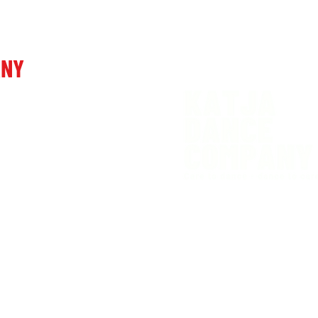
ANY
 Ljubljani
venia