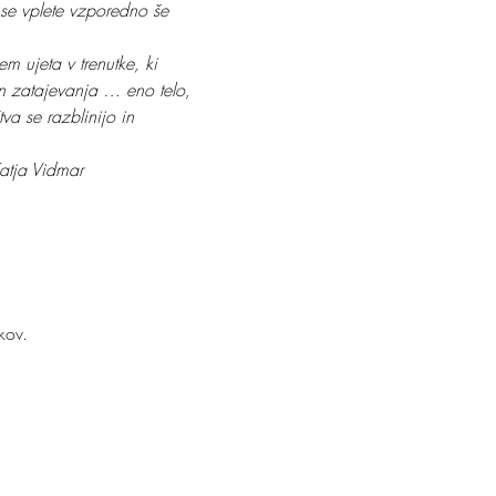
a se vplete vzporedno še 
m ujeta v trenutke, ki 
in zatajevanja … eno telo, 
tva se razblinijo in 
   Katja Vidmar
kov.