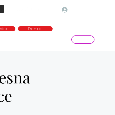
Prijava
ovina
Doniraj
Kontakt
ave
Najem plesne dvorane
more...
lesna
ce