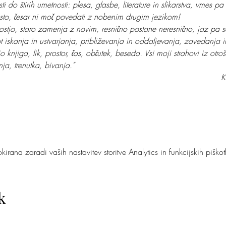
ti do štirih umetnosti: plesa, glasbe, literature in slikarstva, vmes p
isto, česar ni moč povedati z nobenim drugim jezikom!
jostjo, staro zamenja z novim, resnično postane neresnično, jaz pa se
t iskanja in ustvarjanja, približevanja in oddaljevanja, zavedanja 
o knjiga, lik, prostor, čas, občutek, beseda. Vsi moji strahovi iz otroš
ja, trenutka, bivanja."
                                                                                      
irana zaradi vaših nastavitev storitve Analytics in funkcijskih piškot
k