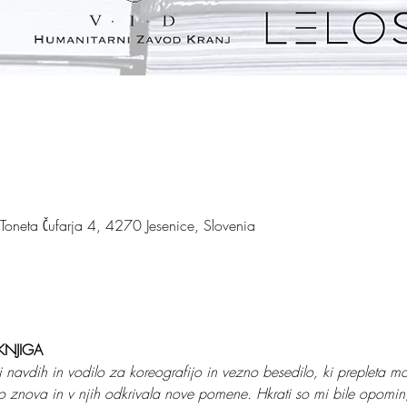
g Toneta Čufarja 4, 4270 Jesenice, Slovenia
 KNJIGA
oj navdih in vodilo za koreografijo in vezno besedilo, ki preplet
dno znova in v njih odkrivala nove pomene. Hkrati so mi bile opomi