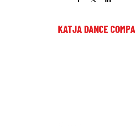
KATJA DANCE COMP
Poštni naslov:
Dragomer, Laze 27, 1351 Brezovica pri
Plesni studio:
Letališka cesta 27, 1000 Ljubljana, Slo
+386 41 649 599
+386 70 473 101
katjadanceco@gmail.com
TRR: SI56290000052246676