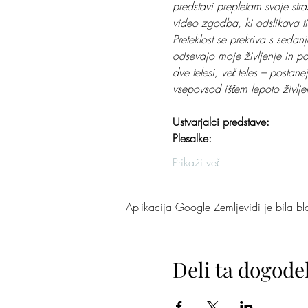
predstavi prepletam svoje stras
video zgodba, ki odslikava t
Preteklost se prekriva s sedan
odsevajo moje življenje in po
dve telesi, več teles – postanej
vsepovsod iščem lepoto življen
                                      
Ustvarjalci predstave:
Plesalke:
Prikaži več
Aplikacija Google Zemljevidi je bila blok
Deli ta dogode