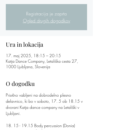
Registracija je zaprta
Ogled drugih dogodkov
Ura in lokacija
17. maj 2025, 18:15 – 20:15
Katja Dance Company, Letališka cesta 27,
1000 Ljubljana, Slovenija
O dogodku
Prisrčno vabljeni na dobrodelno plesno 
delavnico, ki bo v soboto, 17. 5 ob 18.15 v 
dvorani Katja dance company na Letališki v 
Ljubljani.
18. 15 - 19.15 Body percussion (Donia)