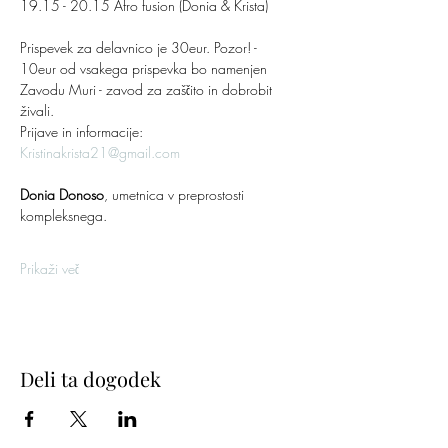
19.15 - 20.15 Afro fusion (Donia & Krista)
Prispevek za delavnico je 30eur. Pozor! - 
10eur od vsakega prispevka bo namenjen 
Zavodu Muri - zavod za zaščito in dobrobit 
živali.
Prijave in informacije: 
Kristinakrista21@gmail.com
Donia Donoso
, umetnica v preprostosti 
kompleksnega.
Prikaži več
Deli ta dogodek