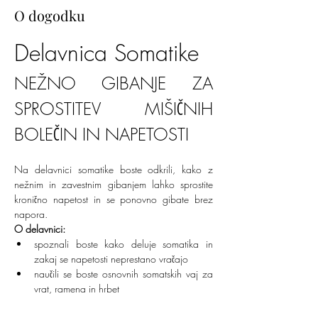
O dogodku
Delavnica Somatike
NEŽNO GIBANJE ZA 
SPROSTITEV MIŠIČNIH 
BOLEČIN IN NAPETOSTI
Na delavnici somatike boste odkrili, kako z 
nežnim in zavestnim gibanjem lahko sprostite 
kronično napetost in se ponovno gibate brez 
napora.
O delavnici:
spoznali boste kako deluje somatika in 
zakaj se napetosti neprestano vračajo
naučili se boste osnovnih somatskih vaj za 
vrat, ramena in hrbet