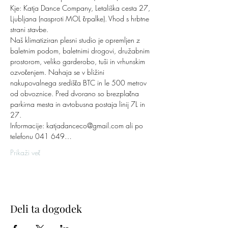
Kje: Katja Dance Company, Letališka cesta 27, 
Ljubljana (nasproti MOL črpalke). Vhod s hrbtne 
strani stavbe.
Naš klimatiziran plesni studio je opremljen z 
baletnim podom, baletnimi drogovi, družabnim 
prostorom, veliko garderobo, tuši in vrhunskim 
ozvočenjem. Nahaja se v bližini 
nakupovalnega središča BTC in le 500 metrov 
od obvoznice. Pred dvorano so brezplačna 
parkirna mesta in avtobusna postaja linij 7L in 
27.​
​Informacije: katjadanceco@gmail.com ali po 
telefonu 041 649…
Prikaži več
Deli ta dogodek