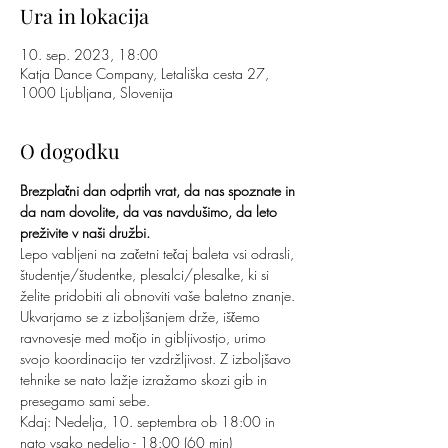
Ura in lokacija
10. sep. 2023, 18:00
Katja Dance Company, Letališka cesta 27,
1000 Ljubljana, Slovenija
O dogodku
Brezplačni dan odprtih vrat, da nas spoznate in 
da nam dovolite, da vas navdušimo, da leto 
preživite v naši družbi.
Lepo vabljeni na začetni tečaj baleta vsi odrasli, 
študentje/študentke, plesalci/plesalke, ki si 
želite pridobiti ali obnoviti vaše baletno znanje. 
Ukvarjamo se z izboljšanjem drže, iščemo 
ravnovesje med močjo in gibljivostjo, urimo 
svojo koordinacijo ter vzdržljivost. Z izboljšavo 
tehnike se nato lažje izražamo skozi gib in 
presegamo sami sebe.
​Kdaj: Nedelja, 10. septembra ob 18:00 in 
nato vsako nedeljo - 18:00 (60 min)