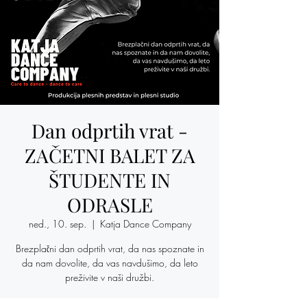
Dan odprtih vrat -
ZAČETNI BALET ZA
ŠTUDENTE IN
ODRASLE
ned., 10. sep.
  |  
Katja Dance Company
Brezplačni dan odprtih vrat, da nas spoznate in
da nam dovolite, da vas navdušimo, da leto
preživite v naši družbi.