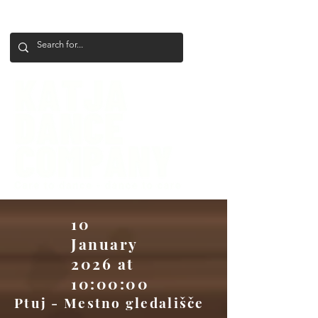
+386 41 649 599
katjadanceco@gmail.com
10
January
2026 at
10:00:00
Ptuj - Mestno gledališče