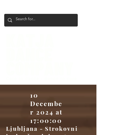
+386 41 649 599
katjadanceco@gmail.com
10
Decembe
r 2024 at
17:00:00
Ljubljana - Strokovni